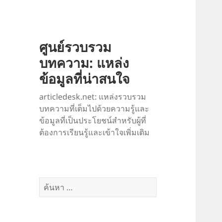
ศูนย์รวบรวม
บทความ: แหล่ง
ข้อมูลที่น่าสนใจ
articledesk.net: แหล่งรวบรวม
บทความที่เต็มไปด้วยความรู้และ
ข้อมูลที่เป็นประโยชน์สำหรับผู้ที่
ต้องการเรียนรู้และเข้าใจเพิ่มเติม
ค้นหา
สำหรับ: