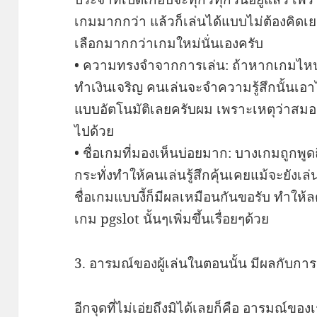
เกมมากกว่า แล้วก็เล่นได้แบบไม่ต้องคิดเ
เลือกมากกว่าเกมใหม่นั่นเองครับ
• ความทรงจำจากการเล่น: ถ้าหากเกมไหนที
ทำเงินเจริญ คนเล่นจะจำความรู้สึกนั้นเอา
แบบอัตโนมัติเลยครับผม เพราะเหตุว่าสมอ
ไปด้วย
• ชื่อเกมที่มองเห็นบ่อยมาก: บางเกมถูกพู
กระทั่งทำให้คนเล่นรู้สึกคุ้นเคยแม้จะยัง
ชื่อเกมแบบงี้ก็มีผลเหมือนกันขอรับ ทำใ
เกม pgslot นั้นๆเพิ่มขึ้นเรื่อยๆด้วย
3. อารมณ์ของผู้เล่นในตอนนั้น มีผลกับการ
อีกจุดที่ไม่เอ่ยถึงมิได้เลยก็คือ อารมณ์ข