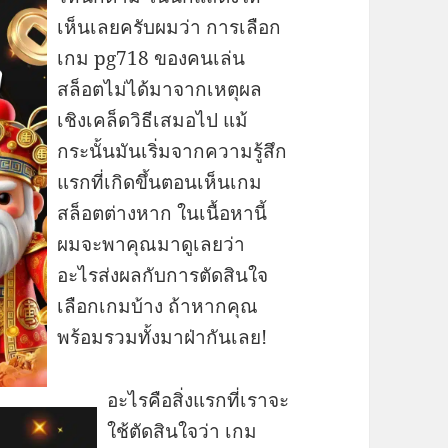
เห็นเลยครับผมว่า การเลือก
เกม pg718 ของคนเล่น
สล็อตไม่ได้มาจากเหตุผล
เชิงเคล็ดวิธีเสมอไป แม้
กระนั้นมันเริ่มจากความรู้สึก
แรกที่เกิดขึ้นตอนเห็นเกม
สล็อตต่างหาก ในเนื้อหานี้
ผมจะพาคุณมาดูเลยว่า
อะไรส่งผลกับการตัดสินใจ
เลือกเกมบ้าง ถ้าหากคุณ
พร้อมรวมทั้งมาฝ่ากันเลย!
อะไรคือสิ่งแรกที่เราจะ
ใช้ตัดสินใจว่า เกม