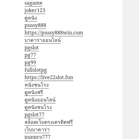
sagame
joker123
ดูหนัง
pussy888
https://pussy888win.com
บาคาร่าออนไลน์
pgslot
pg77
pg99
fullslotpg
https://live22slot.fun
หนังชนโรง
ดูหนังฟรี
ดูหนังออนไลน์
ดูหนังชนโรง
pgslot77
สล็อตเว็บตรงเครดิตฟรี
เว็บบาคาร่า
punpro777