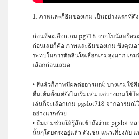
1. ภาพและก็ธีมของเกม เป็นอย่างแรกที่ดึง
ก่อนที่จะเลือกเกม pg718 จากโบนัสหรือร
ก่อนเลยก็คือ ภาพและธีมของเกม ซึ่งคุณอา
ระทบในการตัดสินใจเลือกเกมสูงมาก เกมที
เลือกก่อนเสมอ
• สีแล้วก็ภาพมีผลต่ออารมณ์: บางเกมใช้สี
ตื่นเต้นตั้งแต่ยังไม่เริ่มเล่น แต่บางเกมใ
เล่นก็จะเลือกเกม pgslot718 จากอารมณ์ใน
อย่างแรกด้วย
• ธีมเกมช่วยให้รู้สึกเข้าถึงง่าย:
pgslot
หลา
นั้นๆโดยตรงอยู่แล้ว ดังเช่น แนวเสี่ยงภัย