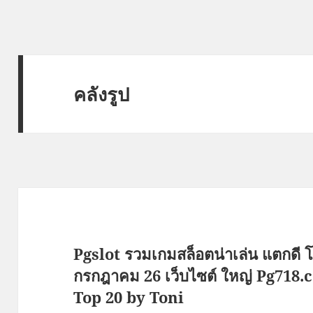
คลังรูป
Pgslot รวมเกมสล็อตน่าเล่น แตกดี โบน
กรกฎาคม 26 เว็บไซต์ ใหญ่ Pg718.c
Top 20 by Toni