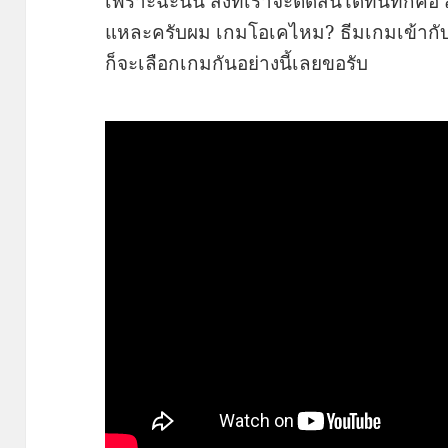
เพราะฉะนั้น สิ่งที่เราจะตัดสินได้ทันทีก็คือ
แหละครับผม เกมโอเคไหม? ธีมเกมเข้า
ก็จะเลือกเกมกันอย่างนี้เลยขอรับ