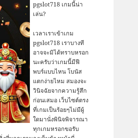
pgslot718 เกมนี้น่า
เล่น?
เวลาเราเข้าเกม
pgslot718 เราบางที
อาจจะมิได้ทราบหรอก
นะครับว่าเกมนี้มีฟี
พบร์แบบไหน โบนัส
แตกง่ายไหม สมองจะ
วินิจฉัยจากความรู้สึก
ก่อนเสมอ เว็บไซต์ตรง
ที่เกมเป็นร้อยๆไม่มีผู้
ใดมานั่งพินิจพิจารณา
ทุกเกมหรอกขอรับ