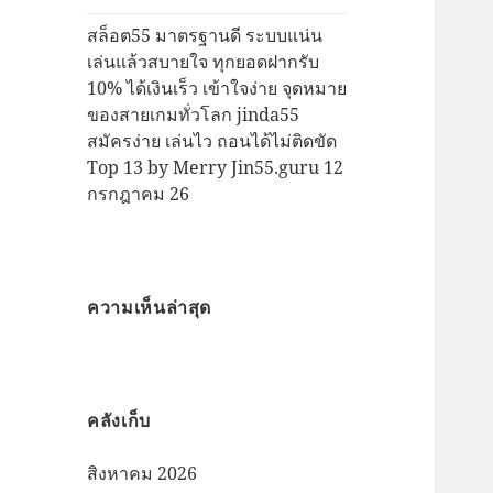
สล็อต55 มาตรฐานดี ระบบแน่น
เล่นแล้วสบายใจ ทุกยอดฝากรับ
10% ได้เงินเร็ว เข้าใจง่าย จุดหมาย
ของสายเกมทั่วโลก jinda55
สมัครง่าย เล่นไว ถอนได้ไม่ติดขัด
Top 13 by Merry Jin55.guru 12
กรกฎาคม 26
ความเห็นล่าสุด
คลังเก็บ
สิงหาคม 2026