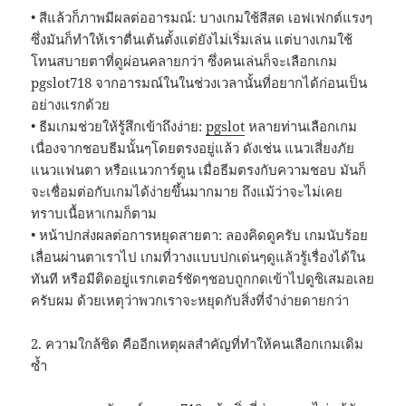
• สีแล้วก็ภาพมีผลต่ออารมณ์: บางเกมใช้สีสด เอฟเฟกต์แรงๆ
ซึ่งมันก็ทำให้เราตื่นเต้นตั้งแต่ยังไม่เริ่มเล่น แต่บางเกมใช้
โทนสบายตาที่ดูผ่อนคลายกว่า ซึ่งคนเล่นก็จะเลือกเกม
pgslot718 จากอารมณ์ในในช่วงเวลานั้นที่อยากได้ก่อนเป็น
อย่างแรกด้วย
• ธีมเกมช่วยให้รู้สึกเข้าถึงง่าย:
pgslot
หลายท่านเลือกเกม
เนื่องจากชอบธีมนั้นๆโดยตรงอยู่แล้ว ดังเช่น แนวเสี่ยงภัย
แนวแฟนตา หรือแนวการ์ตูน เมื่อธีมตรงกับความชอบ มันก็
จะเชื่อมต่อกับเกมได้ง่ายขึ้นมากมาย ถึงแม้ว่าจะไม่เคย
ทราบเนื้อหาเกมก็ตาม
• หน้าปกส่งผลต่อการหยุดสายตา: ลองคิดดูครับ เกมนับร้อย
เลื่อนผ่านตาเราไป เกมที่วางแบบปกเด่นๆดูแล้วรู้เรื่องได้ใน
ทันที หรือมีติดอยู่แรกเตอร์ชัดๆชอบถูกกดเข้าไปดูซิเสมอเลย
ครับผม ด้วยเหตุว่าพวกเราจะหยุดกับสิ่งที่จำง่ายดายกว่า
2. ความใกล้ชิด คืออีกเหตุผลสำคัญที่ทำให้คนเลือกเกมเดิม
ซ้ำ