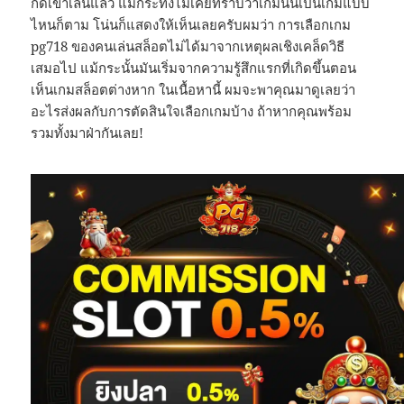
กดเข้าเล่นแล้ว แม้กระทั่งไม่เคยทราบว่าเกมนั้นเป็นเกมแบบ
ไหนก็ตาม โน่นก็แสดงให้เห็นเลยครับผมว่า การเลือกเกม
pg718 ของคนเล่นสล็อตไม่ได้มาจากเหตุผลเชิงเคล็ดวิธี
เสมอไป แม้กระนั้นมันเริ่มจากความรู้สึกแรกที่เกิดขึ้นตอน
เห็นเกมสล็อตต่างหาก ในเนื้อหานี้ ผมจะพาคุณมาดูเลยว่า
อะไรส่งผลกับการตัดสินใจเลือกเกมบ้าง ถ้าหากคุณพร้อม
รวมทั้งมาฝ่ากันเลย!