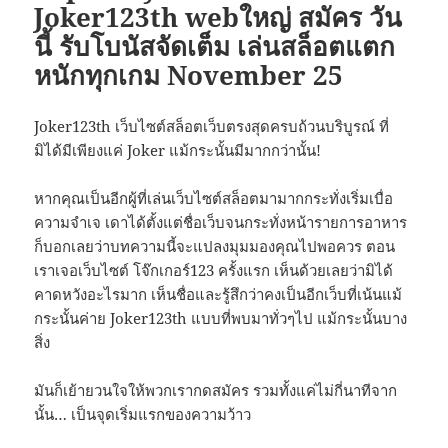
Joker123th webใหญ่ สมัคร วัน
นี้ รับโบนัสจัดเต็ม เล่นสล็อตแตก
หนักทุกเกม November 25
Joker123th เว็บไซต์สล็อตเว็บตรงสุดครบถ้วนบริบูรณ์ ที่
มิได้มีเพียงแค่ Joker แม้กระนั้นมีมากกว่านั้น!
หากคุณเป็นอีกผู้ที่เล่นเว็บไซต์สล็อตมามากกระทั่งเริ่มเบื่อ
ความจำเจ เดาได้ตั้งแต่ชื่อเว็บจนกระทั่งหน้ารายการอาหาร
ก็บอกเลยว่าบทความนี้จะแปลงมุมมองคุณไปพอควร ตอน
เราเจอเว็บไซต์ โจ๊กเกอร์123 ครั้งแรก เห็นด้วยเลยว่ามิได้
คาดหวังอะไรมาก เห็นชื่อและรู้สึกว่าคงเป็นอีกเว็บที่เน้นแม้
กระนั้นค่าย Joker123th แบบที่พบมาทั่วๆไป แม้กระนั้นบาง
สิ่ง
มันก็เย้ายวนใจให้พวกเรากดสมัคร รวมทั้งแค่ไม่กี่นาทีจาก
นั้น… เป็นจุดเริ่มแรกของความว้าว