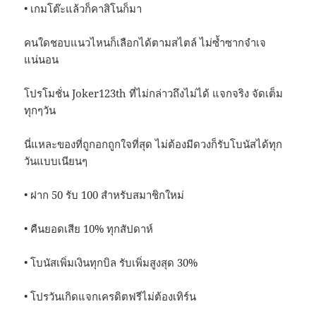
• เกมโต๊ะแล้วก็คาสิโนก็มา
คนใดชอบแนวไหนก็เลือกได้ตามสไตล์ ไม่ซ้ำซากจำเจ
แน่นอน
โปรโมชั่น Joker123th ที่ไม่กล่าวถึงไม่ได้ แจกจริง จัดเต็ม
ทุกๆวัน
นี่แหละของที่ถูกอกถูกใจที่สุด ไม่ต้องมีดวงก็รับโบนัสได้ทุก
วันแบบเนียนๆ
• ฝาก 50 รับ 100 สำหรับสมาชิกใหม่
• คืนยอดเสีย 10% ทุกสัปดาห์
• โบนัสเพิ่มเงินทุกบิล รับเพิ่มสูงสุด 30%
• โปรวันเกิดแจกเครดิตฟรีไม่ต้องเทิร์น