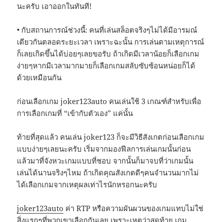
นะครับ เอาออกในทันที!
• กับสถานการณ์ช่วงนี้: คนที่เล่นสล็อตจริงๆไม่ได้มีอารมณ์
เดียวกันตลอดระยะเวลา เพราะฉะนั้น การเล่นตามเหตุการณ์
ก็เลยเกิดขึ้นได้บ่อยๆเลยขอรับ ถ้าเกิดมีเวลาน้อยก็เลือกเกม
ง่ายๆหากมีเวลามากมายก็เลือกเกมสลับซับซ้อนหน่อยก็ได้
ด้วยเหมือนกัน
ก่อนเลือกเกม joker123auto คนเล่นใช้ 3 เกณฑ์สำหรับเพื่อ
การเลือกเกมที่ “เข้ากับตัวเอง” แค่นั้น
ท้ายที่สุดแล้ว คนเล่น joker123 ก็จะมีวิธีสังเกตก่อนเลือกเกม
แบบง่ายๆเลยนะครับ เริ่มจากมองฟีลการเล่นเกมนั้นก่อน
แล้วมาที่จังหวะเกมแบบที่ชอบ จากนั้นก็มาจบที่ว่าเกมนั้น
เล่นได้นานจริงๆไหม ถ้าเกิดคุณสังเกตดีๆคนจำนวนมากไม่
ได้เลือกเกมจากเหตุผลเท่าไรนักหรอกนะครับ
joker123auto
ค่า RTP หรือความผันผวนของเกมแทบไม่ใช่
สิ่งแรกๆที่พวกเขาเลือกกันเลย เพราะเหตุว่าสุดท้าย เกม