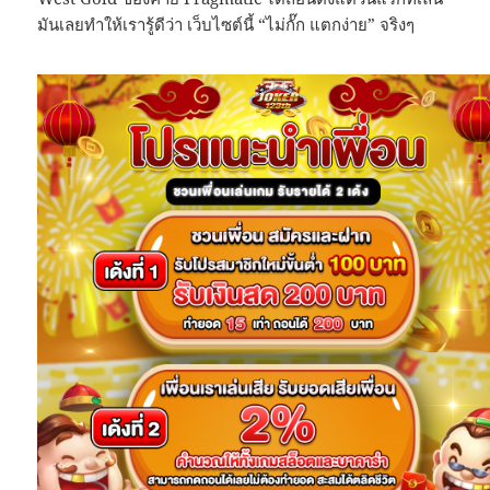
มันเลยทำให้เรารู้ดีว่า เว็บไซต์นี้ “ไม่กั๊ก แตกง่าย” จริงๆ