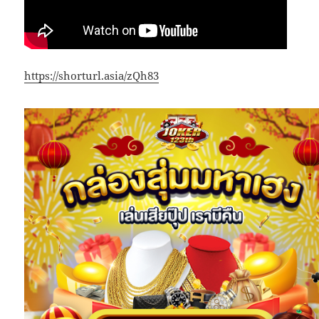
https://shorturl.asia/zQh83