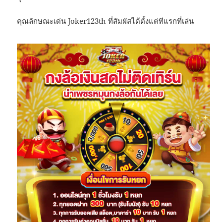
คุณลักษณะเด่น Joker123th ที่สัมผัสได้ตั้งแต่ทีแรกที่เล่น