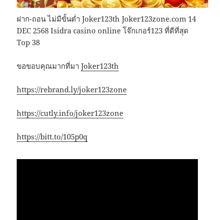
ฝาก-ถอน ไม่มีขั้นต่ำ Joker123th Joker123zone.com 14
DEC 2568 Isidra casino online โจ๊กเกอร์123 ที่ดีที่สุด
Top 38
ขอขอบคุณมากที่มา
Joker123th
https://rebrand.ly/joker123zone
https://cutly.info/joker123zone
https://bitt.to/105p0q