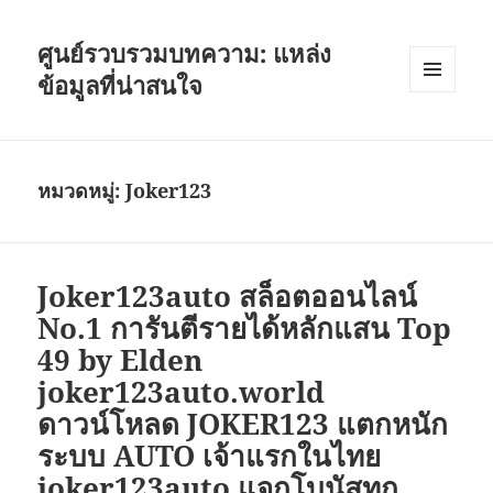
ศูนย์รวบรวมบทความ: แหล่ง
ข้อมูลที่น่าสนใจ
เมนู
และวิด
เจ็ต
หมวดหมู่:
Joker123
Joker123auto สล็อตออนไลน์
No.1 การันตีรายได้หลักแสน Top
49 by Elden
joker123auto.world
ดาวน์โหลด JOKER123 แตกหนัก
ระบบ AUTO เจ้าแรกในไทย
joker123auto แจกโบนัสทุก