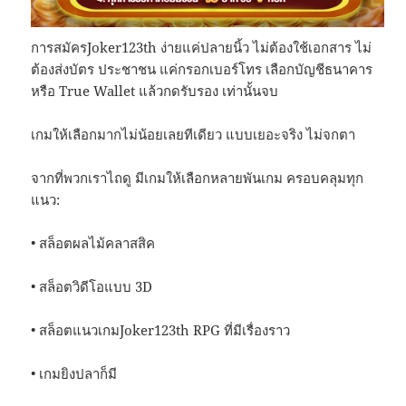
การสมัครJoker123th ง่ายแค่ปลายนิ้ว ไม่ต้องใช้เอกสาร ไม่
ต้องส่งบัตร ประชาชน แค่กรอกเบอร์โทร เลือกบัญชีธนาคาร
หรือ True Wallet แล้วกดรับรอง เท่านั้นจบ
เกมให้เลือกมากไม่น้อยเลยทีเดียว แบบเยอะจริง ไม่จกตา
จากที่พวกเราไถดู มีเกมให้เลือกหลายพันเกม ครอบคลุมทุก
แนว:
• สล็อตผลไม้คลาสสิค
• สล็อตวิดีโอแบบ 3D
• สล็อตแนวเกมJoker123th RPG ที่มีเรื่องราว
• เกมยิงปลาก็มี