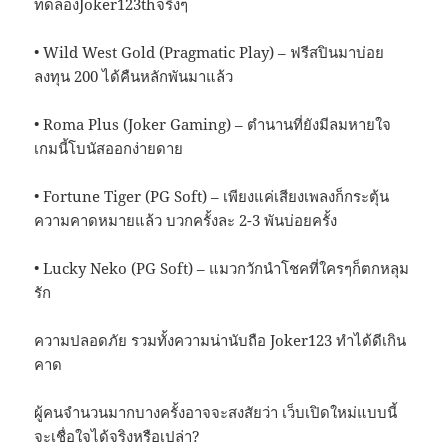
ทดลองJoker123thจริงๆ
• Wild West Gold (Pragmatic Play) – ฟรีสปินมาบ่อย
ลงทุน 200 ได้คืนหลักพันมาแล้ว
• Roma Plus (Joker Gaming) – ตำนานที่ยังมีลมหายใจ
เกมนี้โบนัสออกง่ายดาย
• Fortune Tiger (PG Soft) – เพียงแค่เสียงเพลงก็กระตุ้น
ความคาดหมายแล้ว บวกครั้งละ 2-3 พันบ่อยครั้ง
• Lucky Neko (PG Soft) – แมวกวักนำโชคที่ใครๆก็ตกหลุม
รัก
ความปลอดภัย รวมทั้งความน่านับถือ Joker123 ทำได้ดีเกิน
คาด
ผู้คนจำนวนมากบางครั้งอาจจะสงสัยว่า เว็บเปิดใหม่แบบนี้
จะเชื่อใจได้จริงหรือเปล่า?