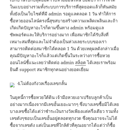
ในแบบอย่างรวมทั้งระบบการบริการที่สุดยอดแล้วก็ทันสมัย
ทั้งยังเป็นเว็บไซต์ที่มี admin รอดูแลตลอด 1 วัน ทำให้การ
ซื้อหวยออนไลน์ตรงนี้สุขสบายสร้างความเพลิดเพลินและถ้า
เกิดเกิดปัญหาอะไรก็ตามขึ้นทาง admin พร้อมดูแล
ซัพพอร์ตและให้บริการอย่างมาก เพื่อสมาชิกได้รับสิ่งที่
เหมาะสมที่สุดและไม่จำต้องเป็นห่วงเลยระบบของเรา
สามารถติดต่อสมาชิกได้ตลอด 1 วัน ด้วยเหตุผลดังกล่าวเมื่อ
คุณมีปัญหาอะไรก็แล้วแต่เกิดขึ้นในระหว่างการซื้อหวย
ออนไลน์ชี้แนะเลยว่าติดต่อ admin
สล็อต
ได้เลยเราพร้อม
ยินดี support สมาชิกทุกคนอย่างยอดเยี่ยม
4.ไม่ต้องกังวลเรื่องเลขกลั้น
ในยุคนี้การซื้อหวยใต้ดิน เจ้ามือหวยเอาเปรียบลูกค้าเป็น
อย่างมากเนื่องจากมีเลขอั้นเยอะมากๆ ซึ่งบางเลขซื้อมิได้เลย
บางเลขซื้อได้แต่ว่าชำระเงินรางวัลเพียงแต่ครึ่งเดียว รวมทั้ง
เลขดังๆชอบเป็นเลขอั้นอยู่ตลอดทุกงวด ซึ่งคุณอาจจะไม่ได้
ซื้อจากเลขดัง แต่เป็นเลขที่ใกล้ตัวที่คุณอยากได้แต่ว่าก็ซื้อ