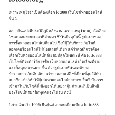
เพราะเหตุไรจำเป็นต้องเลือก
lot888
เว็บไซต์หวยออนไลน์
ชั้น 1
สลากกินแบ่งมีประวัติภูมิหลังนาน เพราะเหตุว่าคนถูกใจเสี่ยง
โชคตลอดระยะเวลาที่ผ่านมา ซึ่งในปัจจุบันนี้ รูปแบบของ
การซื้อหวยออนไลน์เปลี่ยนไป ซึ่งมีผู้ให้บริการเว็บไซต์
ลอตเตอรี่ออนไลน์ไม่น้อยเลยทีเดียว แต่ว่าคุณก็ควรต้อง
เลือกเว็บหวยออนไลน์ที่ดีเยี่ยมที่สุดในขณะนี้ คือ lotto888
เว็บไซต์ที่จะทำให้การซื้อ เว็บหวยออนไลน์ เกิดเรื่องที่ง่าย
และก็สนุกสนานมากขึ้น ด้วยรูปแบบทัศนะคติของ
ข้าราชการเว็บมีปณิธานว่าจะมอบแต่สิ่งที่เยี่ยมที่สุดให้กับ
สมาชิกแล้วก็ทำให้ผู้เล่นหวยออนไลน์สุขสบายรื้นเริงในการ
เข้ามาในเว็บไซต์นี้ ซึ่งบอกได้เลยว่าคุ้มค่าและก็เป็นสิทธิ
ประโยชน์ที่สมาชิกทุกคนจะได้รับ ดังนี้
1.จ่ายเงินจริง 100% ยืนยันด้วยยอดเยี่ยมเซียน lotto888