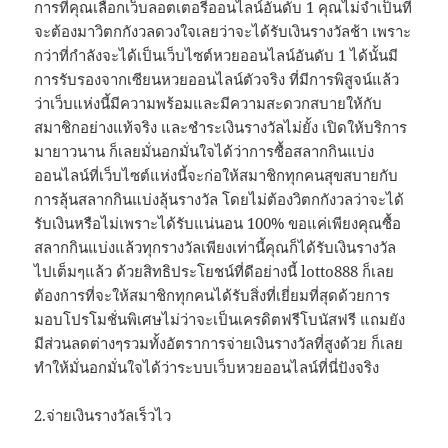
การที่คุณเลือกเว็บลอตเตอรี่ออนไลน์อันดับ 1 คุณไม่จำเป็นที่
จะต้องมาวิตกกังวลดวงใจเลยว่าจะได้รับเงินรางวัลช้า เพราะ
กว่าที่กำลังจะได้เป็นเว็บไซต์หวยออนไลน์อันดับ 1 ได้นั้นมี
การรับรองจากเซียนหวยออนไลน์ตัวจริง ที่มีการพิสูจน์แล้ว
ว่าเว็บแห่งนี้มีความพร้อมและมีความสะดวกสบายให้กับ
สมาชิกอย่างแท้จริง และชำระเงินรางวัลไม่ยั้ง เปิดให้บริการ
มายาวนาน ก็เลยมั่นอกมั่นใจได้ว่าการซื้อสลากกินแบ่ง
ออนไลน์ที่เว็บไซต์แห่งนี้จะก่อให้สมาชิกทุกคนสุขสบายกับ
การลุ้นสลากกินแบ่งลุ้นรางวัล โดยไม่ต้องวิตกกังวลว่าจะได้
รับเงินหรือไม่เพราะได้รับแน่นอน 100% ขอแค่เพียงคุณซื้อ
สลากกินแบ่งแล้วทุกรางวัลเพียงเท่านี้คุณก็ได้รับเงินรางวัล
ไปเต็มๆแล้ว ด้วยสิทธิประโยชน์ที่ดีอย่างนี้ lotto888 ก็เลย
ต้องการที่จะให้สมาชิกทุกคนได้รับสิ่งที่เยี่ยมที่สุดด้วยการ
มอบโปรโมชั่นพิเศษไม่ว่าจะเป็นเครดิตฟรีโบนัสฟรี แถมยัง
มีส่วนลดต่างๆรวมทั้งอัตราการจ่ายเงินรางวัลที่สูงด้วย ก็เลย
ทำให้มั่นอกมั่นใจได้ว่าระบบเว็บหวยออนไลน์ที่นี่ปังจริง
2.จ่ายเงินรางวัลเร็วไว