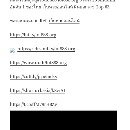
อันดับ 1 ของไทย เว็บหวยออนไลน์ ฝันบอกเลข Top 63
ขอขอบคุณมาก Ref.
เว็บหวยออนไลน์
https://bit.ly/lot888-org
https://rebrand.ly/lot888-org
https://wow.in.th/lot888-org
https://cutt.ly/jrpemcky
https://shorturl.asia/k8wAI
https://t.co/tfM79rH8Zv