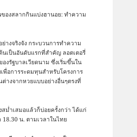
งต้นของสลากกินแบ่งฮานอย: ทำความ
้ อย่างจริงจัง กระบวนการทำความ
้นเป็นอันดับแรกที่สำคัญ ลอตเตอรี่
รัฐบาลเวียดนาม ซึ่งเริ่มขึ้นใน
ับเพื่อการระดมทุนสำหรับโครงการ
ต่างจากหวยแบบอย่างอื่นๆตรงที่
สม่ำเสมอแล้วก็บ่อยครั้งกว่า ได้แก่
ลา 18.30 น. ตามเวลาในไทย