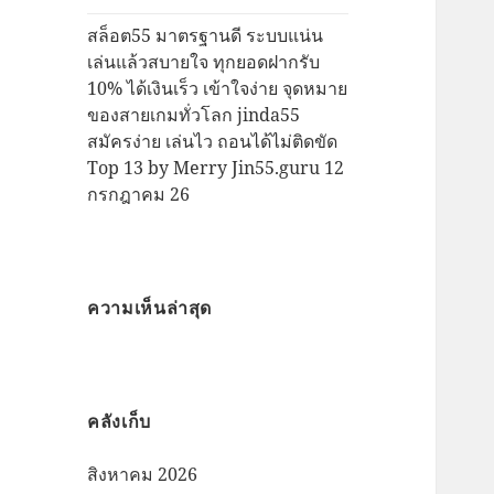
สล็อต55 มาตรฐานดี ระบบแน่น
เล่นแล้วสบายใจ ทุกยอดฝากรับ
10% ได้เงินเร็ว เข้าใจง่าย จุดหมาย
ของสายเกมทั่วโลก jinda55
สมัครง่าย เล่นไว ถอนได้ไม่ติดขัด
Top 13 by Merry Jin55.guru 12
กรกฎาคม 26
ความเห็นล่าสุด
คลังเก็บ
สิงหาคม 2026