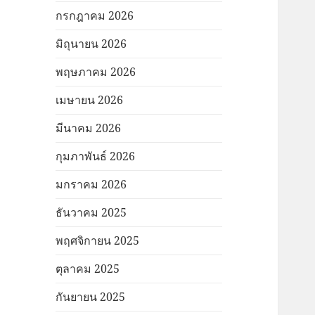
กรกฎาคม 2026
มิถุนายน 2026
พฤษภาคม 2026
เมษายน 2026
มีนาคม 2026
กุมภาพันธ์ 2026
มกราคม 2026
ธันวาคม 2025
พฤศจิกายน 2025
ตุลาคม 2025
กันยายน 2025