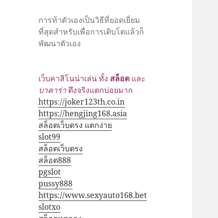
การท้าตัวเองเป็นวิธีที่ยอดเยี่ยม
ที่สุดสำหรับเพื่อการเติบโตแล้วก็
พัฒนาตัวเอง
เว็บคาสิโนน่าเล่น ทั้ง
สล็อต
และ
บาคาร่า
ตึงจริงแตกบ่อยมาก
https://joker123th.co.in
https://hengjing168.asia
สล็อตเว็บตรง แตกง่าย
slot99
สล็อตเว็บตรง
สล็อต888
pgslot
pussy888
https://www.sexyauto168.bet
slotxo