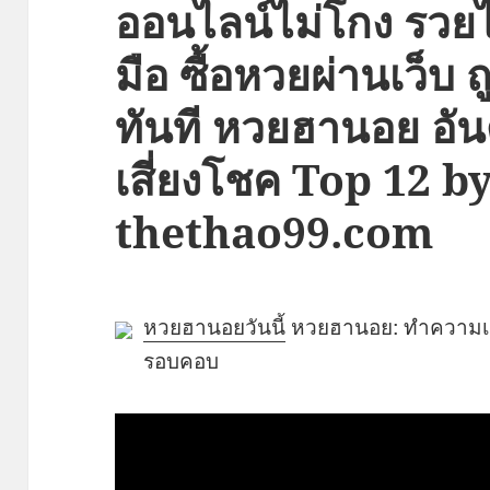
ออนไลน์ไม่โกง รวยได
มือ ซื้อหวยผ่านเว็บ ถ
ทันที หวยฮานอย อัน
เสี่ยงโชค Top 12 
thethao99.com
หวยฮานอยวันนี้
หวยฮานอย: ทำความเข
รอบคอบ