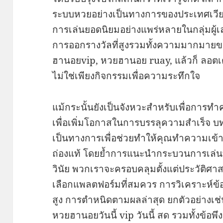
ระบบหวยอย่างเป็นทางการของประเทศเวีย
การเล่นยอดนิยมอย่างแพร่หลายในกลุ่มผู้
การออกรางวัลที่สูงรวมทั้งความมากมายข
ฮานอยvip, หวยฮานอย ruay, แล้วก็ ลอตเ
ไม่ใช่เพียงกิจกรรมเพื่อความระทึกใจ
แม้กระนั้นยังเป็นจังหวะสำหรับเพื่อการ
เพื่อเพิ่มโอกาสในการบรรลุความสำเร็จ บท
เป็นทางการเพื่อช่วยทำให้คุณทำความเข้
ถ่องแท้ โดยย้ำการแนะนำกระบวนการเล่นที
วินัย พวกเราจะครอบคลุมตั้งแต่ประวัติศา
เลือกแพลตฟอร์มที่สมควร การวิเคราะห์ข้อ
สูง การตำหนิดตามผลล่าสุด ยกตัวอย่างเช่
หวยฮานอยวันนี้ vip วันนี้ สด รวมทั้งข้อพึง