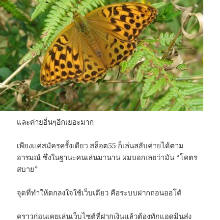
และค่ายอื่นๆอีกเยอะมาก
เพียงแค่สมัครครั้งเดียว สล็อต55 ก็เล่นสลับค่ายได้ตาม
อารมณ์ ซึ่งในฐานะคนเล่นมานาน ผมบอกเลยว่ามัน “โคตร
สบาย”
จุดที่ทำให้ตกลงใจใช้เว็บเดียว คือระบบฝากถอนออโต้
คราวก่อนเคยเล่นเว็บไซต์ที่ฝากเงินแล้วต้องทักแอดมินส่ง