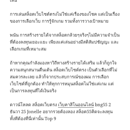
การเล่นสล็อตเว็บไซต์ตรงไม่ใช่แค่เรื่องของโชค แต่เป็นเรื่อง
ของการเลือกเว็บ การรู้จักเกม รวมทั้งการวางเป้าหมาย
พนัน การสร้างรายได้จากสล็อตกล้วยๆจริงๆไม่มีความจำเป็น
ที่ต้องลงทุนเยอะแยะ เพียงแค่เล่นอย่างมีสติสัมปชัญญะ และ
เลือกเกมที่เหมาะสม
ถ้าหากคุณกำลังมองหาวิถีทางสร้างรายได้เสริม แล้วก็ถูกใจ
ความสนุกสนานตื่นเต้น สล็อตเว็บไซต์ตรง เป็นตัวเลือกที่ไม่
สมควรละเลย แล้วก็จากประสบการณ์ของผม การเลือก
เว็บไซต์ที่ถูกต้อง ทำให้ทุกการหมุนสล็อตไม่ใช่แค่เกม แต่
เป็นการลงทุนที่ได้เงินจริง
ดาวน์โหลด สล็อตเว็บตรง
เว็บคาสิโนออนไลน์
bng55 2
ธันวา 25 Jonelle อยากรวยต้องลอง สล็อต55คิดจะลงทุน
ทั้งทีต้องที่นี่เท่านั้น Top 9