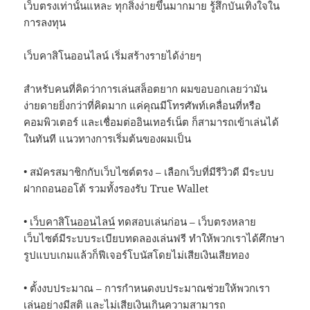
เว็บตรงเท่านั้นแหละ ทุกสิ่งง่ายขึ้นมากมาย รู้สึกบันเทิงใจใน
การลงทุน
เว็บคาสิโนออนไลน์ เริ่มสร้างรายได้ง่ายๆ
สำหรับคนที่คิดว่าการเล่นสล็อตยาก ผมขอบอกเลยว่ามัน
ง่ายดายยิ่งกว่าที่คิดมาก แค่คุณมีโทรศัพท์เคลื่อนที่หรือ
คอมพิวเตอร์ และเชื่อมต่ออินเทอร์เน็ต ก็สามารถเข้าเล่นได้
ในทันที แนวทางการเริ่มต้นของผมเป็น
• สมัครสมาชิกกับเว็บไซต์ตรง – เลือกเว็บที่มีรีวิวดี มีระบบ
ฝากถอนออโต้ รวมทั้งรองรับ True Wallet
•
เว็บคาสิโนออนไลน์
ทดสอบเล่นก่อน – เว็บตรงหลาย
เว็บไซต์มีระบบระเบียบทดลองเล่นฟรี ทำให้พวกเราได้ศึกษา
รูปแบบเกมแล้วก็ฟีเจอร์โบนัสโดยไม่เสียเงินเสียทอง
• ตั้งงบประมาณ – การกำหนดงบประมาณช่วยให้พวกเรา
เล่นอย่างมีสติ และไม่เสียเงินเกินความสามารถ