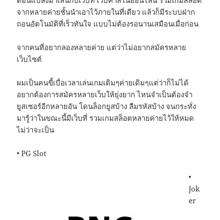
จากหลายค่ายชั้นนำเอาไว้ภายในที่เดียว แล้วก็มีระบบฝาก
ถอนอัตโนมัติที่เร็วทันใจ แบบไม่ต้องรอนานเสมือนเมื่อก่อน
จากคนที่อยากลองหลายค่าย แต่ว่าไม่อยากสมัครหลาย
เว็บไซต์
ผมเป็นคนขี้เบื่อเวลาเล่นเกมเดิมๆค่ายเดิมๆแต่ว่าก็ไม่ได้
อยากต้องการสมัครหลายเว็บให้ยุ่งยาก ไหนจำเป็นต้องจำ
ยูสเซอร์อีกหลายอัน โดนล็อกยูสบ้าง ลืมรหัสบ้าง จนกระทั่ง
มารู้ว่าในขณะนี้มีเว็บที่ รวมเกมสล็อตหลายค่ายไว้ให้หมด
ไม่ว่าจะเป็น
• PG Slot
•
Jok
er