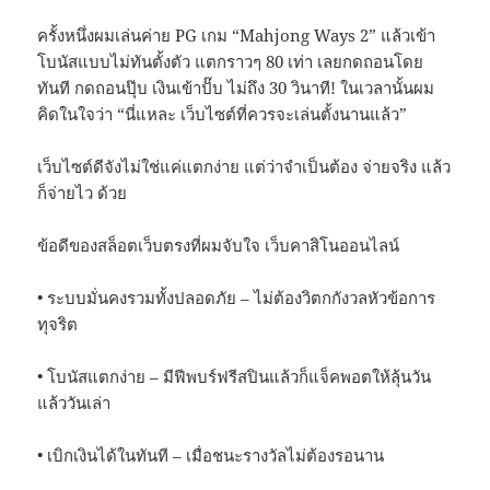
ครั้งหนึ่งผมเล่นค่าย PG เกม “Mahjong Ways 2” แล้วเข้า
โบนัสแบบไม่ทันตั้งตัว แตกราวๆ 80 เท่า เลยกดถอนโดย
ทันที กดถอนปุ๊บ เงินเข้าปั๊บ ไม่ถึง 30 วินาที! ในเวลานั้นผม
คิดในใจว่า “นี่แหละ เว็บไซต์ที่ควรจะเล่นตั้งนานแล้ว”
เว็บไซต์ดีจังไม่ใช่แค่แตกง่าย แต่ว่าจำเป็นต้อง จ่ายจริง แล้ว
ก็จ่ายไว ด้วย
ข้อดีของสล็อตเว็บตรงที่ผมจับใจ เว็บคาสิโนออนไลน์
• ระบบมั่นคงรวมทั้งปลอดภัย – ไม่ต้องวิตกกังวลหัวข้อการ
ทุจริต
• โบนัสแตกง่าย – มีฟีพบร์ฟรีสปินแล้วก็แจ็คพอตให้ลุ้นวัน
แล้ววันเล่า
• เบิกเงินได้ในทันที – เมื่อชนะรางวัลไม่ต้องรอนาน