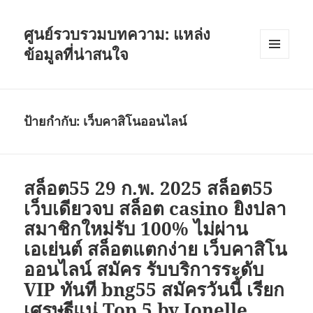
ศูนย์รวบรวมบทความ: แหล่ง
ข้อมูลที่น่าสนใจ
เมนู
และวิด
เจ็ต
ป้ายกำกับ:
เว็บคาสิโนออนไลน์
สล็อต55 29 ก.พ. 2025 สล็อต55
เว็บเดียวจบ สล็อต casino ยิงปลา
สมาชิกใหม่รับ 100% ไม่ผ่าน
เอเย่นต์ สล็อตแตกง่าย เว็บคาสิโน
ออนไลน์ สมัคร รับบริการระดับ
VIP ทันที bng55 สมัครวันนี้ เรียก
เศรษฐีแน่ Top 5 by Jonelle