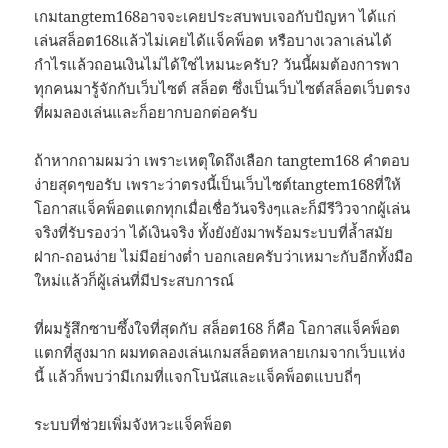
เกมtangtem168อาจจะเคยประสบพบเจอกับปัญหา ได้แก่
เล่นสล็อต168แล้วไม่เคยได้แจ็คพ็อต หรือบางเวลาเล่นได้
กำไรแล้วถอนเงินไม่ได้ใช่ไหมนะครับ? วันนี้ผมต้องการพา
ทุกคนมารู้จักกับเว็บไซต์ สล็อต ซึ่งเป็นเว็บไซต์สล็อตเว็บตรง
ที่ผมลองเล่นและก็อยากบอกต่อครับ
ถ้าหากถามผมว่า เพราะเหตุใดถึงเลือก tangtem168 คำตอบ
ง่ายสุดๆขอรับ เพราะว่าตรงนี้เป็นเว็บไซต์tangtem168ที่ให้
โอกาสแจ็คพ็อตแตกทุกเมื่อเชื่อวันจริงๆและก็มีรีวิวจากผู้เล่น
จริงที่รับรองว่า ได้เงินจริง ทั้งยังยังมาพร้อมระบบที่ล้ำสมัย
ฝาก-ถอนง่าย ไม่มีอย่างต่ำ บอกเลยครับว่าเหมาะกับอีกทั้งมือ
ใหม่แล้วก็ผู้เล่นที่มีประสบการณ์
ที่ผมรู้สึกซาบซึ้งใจที่สุดกับ สล็อต168 ก็คือ โอกาสแจ็คพ็อต
แตกที่สูงมาก ผมทดลองเล่นเกมสล็อตหลายเกมจากเว็บแห่ง
นี้ แล้วก็พบว่ามีเกมที่แจกโบนัสและแจ็คพ็อตแบบถี่ๆ
ระบบที่ช่วยเพิ่มจังหวะแจ็คพ็อต