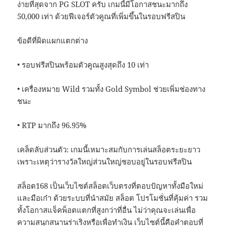
ง่ายที่สุดจาก PG SLOT ครับ เกมนี้มีโอกาสชนะมากถึง
50,000 เท่า ด้วยฟีเจอร์ตัวคูณที่เพิ่มขึ้นในรอบฟรีสปิน
ข้อดีที่ผิดแผกแตกต่าง
• รอบฟรีสปินพร้อมตัวคูณสูงสุดถึง 10 เท่า
• เครื่องหมาย Wild รวมทั้ง Gold Symbol ช่วยเพิ่มช่องทาง
ชนะ
• RTP มากถึง 96.95%
เคล็ดลับส่วนตัว: เกมนี้เหมาะสมกับการเล่นสล็อตระยะยาว
เพราะเหตุว่ารางวัลใหญ่ส่วนใหญ่ชอบอยู่ในรอบฟรีสปิน
สล็อต168 เป็นเว็บไซต์สล็อตเว็บตรงที่ตอบปัญหาทั้งมือใหม่
และมือเก๋า ด้วยระบบที่นำสมัย สล็อต โปรโมชั่นที่คุ้มค่า รวม
ทั้งโอกาสแจ็คพ็อตแตกที่สูงกว่าที่อื่น ไม่ว่าคุณจะเล่นเพื่อ
ความสนุกสนานร่าเริงหรือเพื่อทำเงิน เว็บไซต์นี้คือคำตอบที่