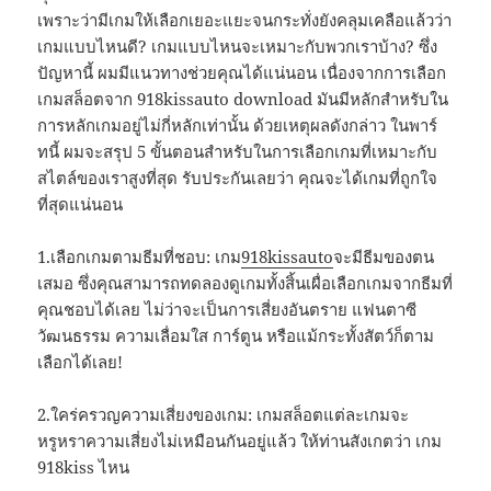
เพราะว่ามีเกมให้เลือกเยอะแยะจนกระทั่งยังคลุมเคลือแล้วว่า
เกมแบบไหนดี? เกมแบบไหนจะเหมาะกับพวกเราบ้าง? ซึ่ง
ปัญหานี้ ผมมีแนวทางช่วยคุณได้แน่นอน เนื่องจากการเลือก
เกมสล็อตจาก 918kissauto download มันมีหลักสำหรับใน
การหลักเกมอยู่ไม่กี่หลักเท่านั้น ด้วยเหตุผลดังกล่าว ในพาร์
ทนี้ ผมจะสรุป 5 ขั้นตอนสำหรับในการเลือกเกมที่เหมาะกับ
สไตล์ของเราสูงที่สุด รับประกันเลยว่า คุณจะได้เกมที่ถูกใจ
ที่สุดแน่นอน
1.เลือกเกมตามธีมที่ชอบ: เกม
918kissauto
จะมีธีมของตน
เสมอ ซึ่งคุณสามารถทดลองดูเกมทั้งสิ้นเผื่อเลือกเกมจากธีมที่
คุณชอบได้เลย ไม่ว่าจะเป็นการเสี่ยงอันตราย แฟนตาซี
วัฒนธรรม ความเลื่อมใส การ์ตูน หรือแม้กระทั้งสัตว์ก็ตาม
เลือกได้เลย!
2.ใคร่ครวญความเสี่ยงของเกม: เกมสล็อตแต่ละเกมจะ
หรูหราความเสี่ยงไม่เหมือนกันอยู่แล้ว ให้ท่านสังเกตว่า เกม
918kiss ไหน