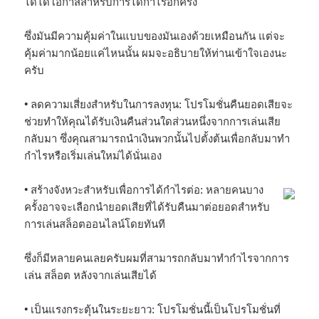
ได้ได้โอกาสสำหรับการได้กำไรอีกครั้ง
ซึ่งมันมีความคุ้มค่าในแบบของมันเองด้วยเหมือนกัน แต่จะ
คุ้มค่ามากน้อยแค่ไหนนั้น ผมจะอธิบายให้ท่านเข้าใจเองนะ
ครับ
• ลดความเสี่ยงสำหรับในการลงทุน: โปรโมชั่นคืนยอดเสียจะ
ช่วยทำให้คุณได้รับเงินคืนส่วนใดส่วนหนึ่งจากการเล่นเสีย
กลับมา ซึ่งคุณสามารถนำเงินพวกนั้นไปตั้งต้นเพื่อกลับมาทำ
กำไรหรือเริ่มเล่นใหม่ได้นั่นเอง
• สร้างจังหวะสำหรับเพื่อการได้กำไรต่อ: หลายคนบาง
ครั้งอาจจะเลือกนำยอดเสียที่ได้รับคืนมาต่อยอดสำหรับ
การเล่นสล็อตออนไลน์โดยทันที
ซึ่งก็มีหลายคนเลยครับผมที่สามารถกลับมาทำกำไรจากการ
เล่น สล็อต หลังจากเล่นเสียได้
• เป็นแรงกระตุ้นในระยะยาว: โปรโมชั่นนี้เป็นโปรโมชั่นที่