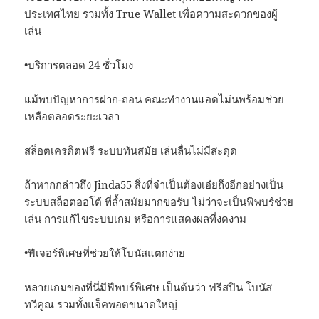
ประเทศไทย รวมทั้ง True Wallet เพื่อความสะดวกของผู้
เล่น
•บริการตลอด 24 ชั่วโมง
แม้พบปัญหาการฝาก-ถอน คณะทำงานแอดไม่นพร้อมช่วย
เหลือตลอดระยะเวลา
สล็อตเครดิตฟรี ระบบทันสมัย เล่นลื่นไม่มีสะดุด
ถ้าหากกล่าวถึง Jinda55 สิ่งที่จำเป็นต้องเอ๋ยถึงอีกอย่างเป็น
ระบบสล็อตออโต้ ที่ล้ำสมัยมากขอรับ ไม่ว่าจะเป็นฟีพบร์ช่วย
เล่น การแก้ไขระบบเกม หรือการแสดงผลที่งดงาม
•ฟีเจอร์พิเศษที่ช่วยให้โบนัสแตกง่าย
หลายเกมของที่นี่มีฟีพบร์พิเศษ เป็นต้นว่า ฟรีสปิน โบนัส
ทวีคูณ รวมทั้งแจ็คพอตขนาดใหญ่