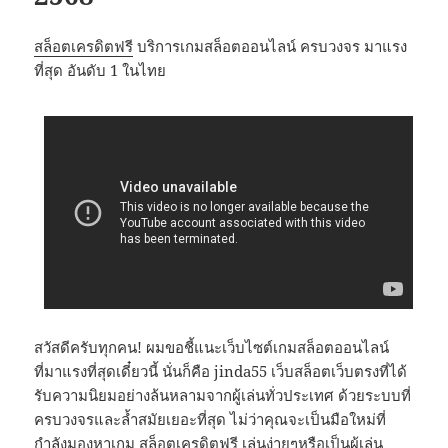
สล็อตเครดิตฟรี
บริการเกมสล็อตออนไลน์ ครบวงจร มาแรง
ที่สุด อันดับ 1 ในไทย
สวัสดีครับทุกคน! ผมขอชี้แนะเว็บไซต์เกมสล็อตออนไลน์
ที่มาแรงที่สุดเดี๋ยวนี้ นั่นก็คือ jinda55 เว็บสล็อตเว็บตรงที่ได้
รับความนิยมอย่างล้นหลามจากผู้เล่นทั่วประเทศ ด้วยระบบที่
ครบวงจรและล้ำสมัยเยอะที่สุด ไม่ว่าคุณจะเป็นมือใหม่ที่
กำลังมองหาเกม สล็อตเครดิตฟรี เล่นง่ายๆหรือเป็นผู้เล่น