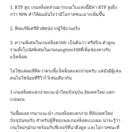
1. RTP สูง: เกมสล็อตส่วนมากบนเว็บแห่งนี้มีค่า RTP สูงยิ่ง
กว่า 96% ทำให้ผมมั่นใจว่ามีโอกาสชนะมากเพิ่มขึ้น
2. ฟีพบร์พิเศรีทิวทัศน์จากผู้ใช้งานจริง
3. ความพิเศษในเกมสล็อต168: เป็นต้นว่า ฟรีสปิน ตัวคูณ
รวมทั้งโบนัสพิเศษในเกมtangtem168ที่เพิ่มช่องทางรับ
แจ็คพ็อต
ไม่ใช่แค่ผมที่คิดว่าตรงนี้แจ็คพ็อตแตกง่ายครับ แต่ยังมีผู้เล่น
คนไม่ใช่น้อยที่รีวิวไว้เช่นเดียวกัน
3 เกมสล็อตแตกง่ายแนะนำใหม่ปัจจุบัน อัพเดตใหม่ แตก
แน่นอน
วันนี้ผมอยากมาแนะนำ เกมสล็อตแตกง่าย ที่อัปเดตใหม่
ปัจจุบันขอรับ สำหรับผู้ที่ชอบพอเกมสล็อตแบบผม น่าจะรู้ว่า
เกมใหม่ๆมักมาพร้อมกับฟีเจอร์ที่น่าดึงดูด และโอกาสชนะที่