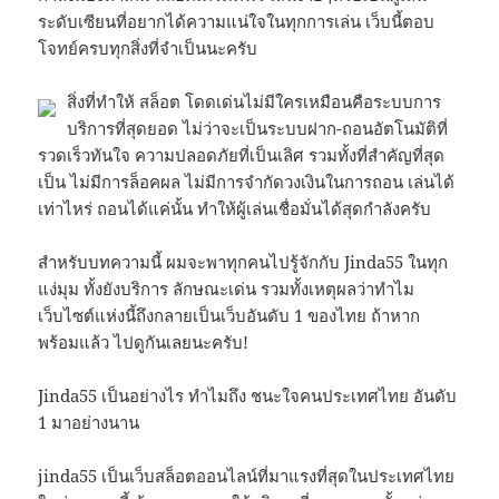
ระดับเซียนที่อยากได้ความแน่ใจในทุกการเล่น เว็บนี้ตอบ
โจทย์ครบทุกสิ่งที่จำเป็นนะครับ
สิ่งที่ทำให้ สล็อต โดดเด่นไม่มีใครเหมือนคือระบบการ
บริการที่สุดยอด ไม่ว่าจะเป็นระบบฝาก-ถอนอัตโนมัติที่
รวดเร็วทันใจ ความปลอดภัยที่เป็นเลิศ รวมทั้งที่สำคัญที่สุด
เป็น ไม่มีการล็อคผล ไม่มีการจำกัดวงเงินในการถอน เล่นได้
เท่าไหร่ ถอนได้แค่นั้น ทำให้ผู้เล่นเชื่อมั่นได้สุดกำลังครับ
สำหรับบทความนี้ ผมจะพาทุกคนไปรู้จักกับ Jinda55 ในทุก
แง่มุม ทั้งยังบริการ ลักษณะเด่น รวมทั้งเหตุผลว่าทำไม
เว็บไซต์แห่งนี้ถึงกลายเป็นเว็บอันดับ 1 ของไทย ถ้าหาก
พร้อมแล้ว ไปดูกันเลยนะครับ!
Jinda55 เป็นอย่างไร ทำไมถึง ชนะใจคนประเทศไทย อันดับ
1 มาอย่างนาน
jinda55 เป็นเว็บสล็อตออนไลน์ที่มาแรงที่สุดในประเทศไทย