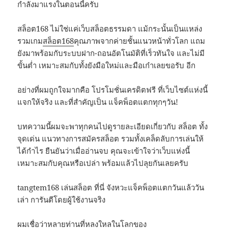
กำลังมาแรงในตอนนี้ครับ
สล็อต168 ไม่ใช่แค่เว็บสล็อตธรรมดา แม้กระนั้นเป็นแหล่ง
รวมเกม
สล็อต168
คุณภาพจากค่ายชั้นแนวหน้าทั่วโลก แถม
ยังมาพร้อมกับระบบฝาก-ถอนอัตโนมัติที่เร็วทันใจ และไม่มี
ขั้นต่ำ เหมาะสมกับทั้งยังมือใหม่และมือเก๋าเลยขอรับ อีก
อย่างที่ผมถูกใจมากคือ โปรโมชั่นเครดิตฟรี ที่เว็บไซต์แห่งนี้
แจกให้จริง และที่สำคัญเป็น แจ็คพ็อตแตกทุกๆวัน!
บทความนี้ผมจะพาทุกคนไปดูรายละเอียดเกี่ยวกับ สล็อต ทั้ง
จุดเด่น แนวทางการสมัครสล็อต รวมทั้งเคล็ดลับการเล่นให้
ได้กำไร ยืนยันว่าเมื่ออ่านจบ คุณจะเข้าใจว่าเว็บแห่งนี้
เหมาะสมกับคุณหรือเปล่า พร้อมแล้วไปลุยกันเลยครับ
tangtem168 เล่นสล็อต ที่นี่ จังหวะแจ็คพ็อตแตกวันแล้ววัน
เล่า การันตีโดยผู้ใช้งานจริง
ผมเชื่อว่าหลายท่านที่หลงใหลในโลกของ