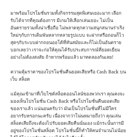
มาพร้อมโปรโมชั่นรวมทั้งกิจกรรมสุดพิเศษเยอะมาก เลือก
รับได้จากที่คุณต้องการ มีเกมให้เลือกเล่นเยอะ ไม่เป็น
อันตรายรวมทั้งน่าเชื่อถือ ไม่พลาดทุกความสนุกสนานร่าเริง
ใหม่ๆกับการเดิมพันหลากหลายรูปแบบ จะฝากหรือถอนก็ไว
สุดๆกับระบบฝากถอนออโต้ที่ทันสมัยและก็ไม่เป็นอันตราย
บอกเลยว่า เราจะก่อให้คุณได้รับประสบการณ์ที่ยอดเยี่ยม
อย่างไม่ต้องสงสัย ถ้าหากพร้อมแล้ว มาทดลองกันเลย!
ความคุ้มราคาของโปรโมชั่นคืนยอดเสียหรือ Cash Back บน
เว็บ สล็อต
แม้คุณเข้ามาที่เว็บไซต์สล็อตออนไลน์ของพวกเรา คุณคงจะ
มองเห็นโปรโมชั่น Cash Back หรือโปรโมชั่นคืนยอดเสีย
ของเราแล้ว แน่นอนครับว่า มันเป็นโปรโมชั่นที่ไม่มีใคร
อยากรับหรอกนะครับ เนื่องจากว่าโน่นหมายถึงว่า คุณเล่น
สล็อตเสียถึงจะต้องไปรับยอดเสียคืนนั่นเอง แม้กระนั้นการมี
อยู่ของโปรโมชั่นสล็อต โปรโมชั่นนี้ก็ทำให้คนจำนวนไม่น้อย