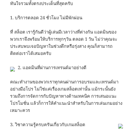
ทันใจรวมทั้งตรงประเด็นที่สุดครับ
1. บริการตลอด 24 ชั่วโมง ไม่มีพักผ่อน
ที่ สล็อต เรารู้กันดีว่าผู้เล่นมีเวลาว่างที่ต่างกัน แอดมินของ
พวกเราจึงพร้อมให้บริการทุกๆวัน ตลอด 1 วัน ไม่ว่าคุณจะ
ประสบพบเจอปัญหาในช่วงดึกหรือรุ่งสาง คุณก็สามารถ
ติดต่อเราได้เสมอครับ
2. แอดมินที่ผ่านการเทรนด์มาอย่างดี
คณะทำงานของพวกเราทุกคนผ่านการอบรมและเทรนด์มา
อย่างมือโปร ไม่ใช่แค่เรื่องเกมสล็อตเท่านั้น แม้กระนั้นยัง
รวมถึงการจัดการกับปัญหาทางด้านเทคนิค การเสนอแนะ
โปรโมชั่น แล้วก็การให้คำแนะนำสำหรับในการเล่นเกมอย่าง
เหมาะควร
3. วิชาความรู้ครบครันเกี่ยวกับเกมสล็อต