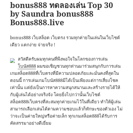
bonus888 ทดลองเล่น Top 30
by Saundra bonus888
Bonus888.live
bonus888 เว็บสล็อต เว็บตรง รวมทุกค่ายในเล่นในเว็บไซต์
เดียว แตกง่าย จ่ายจริง !
สวัสดีครับผมทุกคนที่พึงพอใจในโลกของการเล่น
โบนัส888
ผมขอเชิญชวนทุกท่านมาร่วมสนุกกับการเล่น
เกมสล็อต888ที่เว็บตรงที่มีความปลอดภัยและมั่นคงที่สุดใน
ตอนนี้ การเล่นเกมโบนัส888มิได้เป็นเพียงแต่การเสี่ยงโชค
เท่านั้น แต่ยังเป็นการหาความสนุกสนานและสร้างรายได้ให้
กับผู้เล่นได้อย่างจริงจัง โดยยิ่งไปกว่านั้นเว็บไซต์
สล็อต888เว็บตรงที่สะสมทุกค่ายเกมไว้ในที่เดียว ทำให้ผู้เล่น
สามารถเลือกเล่นได้ตามความชอบแล้วก็ทักษะของตัวเอง ไม่
ว่าจะเป็นค่ายใหญ่หรือค่ายเล็ก ทุกเกมสล็อต888ได้รับการ
คัดสรรมาอย่างดีเยี่ยม