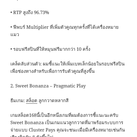
• RTP สูงถึง 96.73%
• ฟีพบร์ Multiplier ที่เพิ่มตัวคูณทุกครั้งที่ได้เครื่องหมาย
แมว
• รอบฟรีสปินที่ให้หมุนฟรีมากกว่า 10 ครั้ง
เคล็ดลับส่วนตัว: ผมชี้แนะให้เพิ่มเบทเล็กน้อยในรอบฟรีสปิน
เพื่อช่องทางสำหรับเพื่อการรับตัวคูณที่สูงขึ้น
2. Sweet Bonanza – Pragmatic Play
ธีมเกม:
สล็อต
ลูกกวาดหลากสี
เกมสล็อต168นี้เป็นอีกหนึ่งเกมที่ผมต้องการชี้แนะนะครับ
Sweet Bonanza เป็นเกมแนวลูกกวาดที่มาพร้อมระบบการ
จ่ายแบบ Cluster Pays คุณจะชนะเมื่อมีเครื่องหมายเช่นกัน