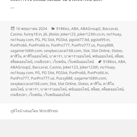
…
เขียน
หมวด
16 พฤษภาคม 2024
918Kiss
,
ABA
,
ABAGroup2
,
Baccarat
,
เมื่อ
หมู่
Casino
,
funny18.in
,
Jili
,
Jilislot
,
Joker123
,
joker123th.co.in
,
no1huay
,
no1huay.com
,
PG
,
PG Slot
,
PGSlot
,
pgslot77.ltd
,
pgslot99.in
,
PunPro66
,
PunPro66.tv
,
PunPro777
,
PunPro777.us
,
Pussy888
,
sagame168th.com
,
sexybaccarat168.com
,
Slot
,
Slot Online
,
Slotxo
,
คาสิโน
,
คาสิโนออนไลน์
,
บาคาร่า
,
บาคาร่าออนไลน์
,
พนันออนไลน์
,
สล็อต
,
ป้าย
สล็อตออนไลน์
,
เกมยิงปลา
,
เว็บพนัน
,
เว็บพนันออนไลน์
918Kiss
,
ABA
,
กำกับ
ABAGroup2
,
Baccarat
,
Casino
,
Joker123
,
Joker123th
,
no1huay
,
no1huay.com
,
PG
,
PG Slot
,
PGSlot
,
PunPro66
,
PunPro66.in
,
PunPro777
,
PunPro777.us
,
Pussy888
,
sagame168th.com
,
sexybaccarat168.com
,
Slot
,
Slot Online
,
Slotxo
,
คาสิโน
,
คาสิโน
ออนไลน์
,
บาคาร่า
,
บาคาร่าออนไลน์
,
พนันออนไลน์
,
สล็อต
,
สล็อตออนไลน์
,
เกมยิงปลา
,
เว็บพนัน
,
เว็บพนันออนไลน์
ภูมิใจนำเสนอโดย WordPress