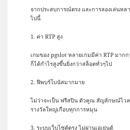
จากประสบการณ์ตรง และการลองเล่นหลายเ
ไปนี้
1. ค่า RTP สูง
เกมของ pgslot หลายเกมมีค่า RTP มากก
ก็ได้กำไรสูงขึ้นยิ่งกว่าสล็อตทั่วๆไป
2. ฟีพบร์โบนัสมากมาย
ไม่ว่าจะเป็น ฟรีสปิน ตัวคูณ สัญลักษณ์ไว
รางวัลใหญ่เกือบทุกการหมุน
3. ระบบเว็บไซต์ตรง ไม่ผ่านเอเย่นต์