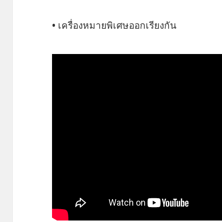
• เครื่องหมายพิเศษออกเรียงกัน