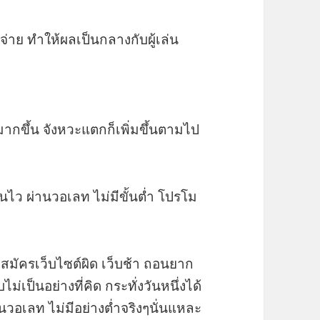
จ่าย ทำให้ผลเป็นกลางกับผู้เล่น
นมากขึ้น จังหวะแตกก็เพิ่มขึ้นตามไป
อนไว ผ่านวอเลท ไม่มีขั้นต่ำ โปรโม
งสมัครเว็บไซต์ผิด เว็บช้า ถอนยาก
ม่เป็นอย่างที่คิด กระทั่งวันหนึ่งได้
านวอเลท ไม่มีอย่างต่ำจริงๆนั่นแหละ