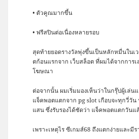
• ตัวคูณมากขึ้น
• ฟรีสปินต่อเนื่องหลายรอบ
สุดท้ายยอดรางวัลพุ่งขึ้นเป็นหลักหมื่นในเว
ตก้อนแรกจาก เว็บสล็อต ที่ผมได้จากการเล่น
โฆษณา
ต่อจากนั้น ผมเริ่มมองเห็นว่าในกรุ๊ปผู้เล
แจ็คพอตแตกจาก pg slot เกือบจะทุกวี่วัน
แสน ซึ่งรับรองได้ชัดว่า แจ็คพอตแตกวันแล้
เพราะเหตุไร ซีเกมส์68 ถึงแตกง่ายและมีรา