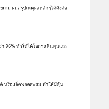
กม ผมสรุปเหตุผลหลักๆได้ดังต่อ
ว่า 96% ทำให้ได้โอกาสคืนทุนและ
ลด์ หรือแจ็คพอตสะสม ทำให้มีลุ้น