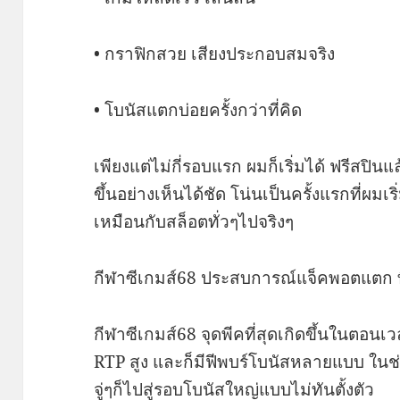
• กราฟิกสวย เสียงประกอบสมจริง
• โบนัสแตกบ่อยครั้งกว่าที่คิด
เพียงแต่ไม่กี่รอบแรก ผมก็เริ่มได้ ฟรีสปิน
ขึ้นอย่างเห็นได้ชัด โน่นเป็นครั้งแรกที่ผมเริ
เหมือนกับสล็อตทั่วๆไปจริงๆ
กีฬาซีเกมส์68 ประสบการณ์แจ็คพอตแตก 
กีฬาซีเกมส์68 จุดพีคที่สุดเกิดขึ้นในตอนเว
RTP สูง และก็มีฟีพบร์โบนัสหลายแบบ ในช่ว
จู่ๆก็ไปสู่รอบโบนัสใหญ่แบบไม่ทันตั้งตัว