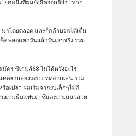
โยคหนึ่งที่ผมยังคิดออกดีว่า “หาก
์68 มาโดยตลอด และก็กล้าบอกได้เต็ม
ีแจ็คพอตแตกวันแล้ววันเล่าจริง รวม
มัคร ซีเกมส์68 ไม่ได้หวังอะไร
งแค่อยากลองระบบ ทดสอบเล่น รวม
หรือเปล่า ผมเริ่มจากงบเล็กๆไม่กี่
อย่างเกมธีมแฟนตาซีและเกมแนวสวย