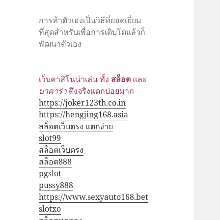
การท้าตัวเองเป็นวิธีที่ยอดเยี่ยม
ที่สุดสำหรับเพื่อการเติบโตแล้วก็
พัฒนาตัวเอง
เว็บคาสิโนน่าเล่น ทั้ง
สล็อต
และ
บาคาร่า
ตึงจริงแตกบ่อยมาก
https://joker123th.co.in
https://hengjing168.asia
สล็อตเว็บตรง แตกง่าย
slot99
สล็อตเว็บตรง
สล็อต888
pgslot
pussy888
https://www.sexyauto168.bet
slotxo