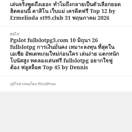
เล่นจริงพูดถึงเยอะ ทำไมถึงกลายเป็นตัวเลือกยอด
ก่อน
ฮิตตอนนี้ คาสิโน เว็บแม่ เครดิตฟรี Top 12 by
หน้า:
Ermelinda st99.club 31 พฤษภาคม 2026
ต่อไป
Pgslot fullslotpg3.com 10 มิถุนา 26
เรื่อง
fullslotpg การเงินมั่นคง เหมาะลงทุน ที่สุดใน
ต่อ
เอเชีย อัพเดทเกมใหม่ก่อนใคร เล่นง่าย แตกหนัก
ไป:
โบนัสสูง ทดลองเล่นฟรี fullslotpg อยากใจฟู
ต้อง ฟลูสล็อต Top 45 by Dennis
ภูมิใจนำเสนอโดย WordPress