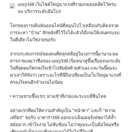
sexy168 เว็บไซต์ใหญ่มาแรงที่รวมเกมยอดฮิตไว้ครบ
จบ บริการระดับมือโปร
โลกของการเดิมพันออนไลน์ที่หมุนไปไวเหมือนกับติดจรวด
การจะหา “บ้าน” สักหลังที่ไว้ใจได้แล้วก็มีเกมให้เล่นครบจบ
ในที่เดียวไม่ใช่ง่ายขอรับ
จากประสบการณ์ของคนที่คลุกคลีอยู่ในวงการนี้มานาน ผม
สารภาพเลยว่าชื่อของ sexy168 เริ่มหนาหูขึ้นเรื่อยจนกระทั่ง
ในที่สุดผมก็ตกลงใจเข้าไปสัมผัสด้วยตัวเอง และวันนี้ผมจะ
มาเล่าให้ฟังว่า เพราะอะไรที่นี่ถึงเปลี่ยนเป็นเว็บใหญ่มาแรงที่
ครองใจคนอีกจำนวนไม่น้อย
• ความซาบซึ้งแรก: ทางเข้าที่ง่ายและระบบที่ลื่นไหล
อย่างแรกที่ผมให้ความสำคัญเป็น “หน้าตา” และก็ “ความ
เสถียร” ขอรับ บาคาร่า168 ออกแบบอินเตอร์เฟซมาได้ล้ำ
สมัยมาก เข้าใจง่าย ไม่ซับซ้อน ไม่ว่าคุณจะเป็นมือใหม่หรือ
เซียนพนันก็หาเกมที่อยากเจอได้ในไม่กี่วินาที