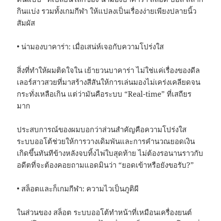
กินแบ่ง รวมทั้งเกมกีฬา ให้แปลงเป็นเรื่องง่ายเพียงปลายนิ้ว
สัมผัส
• น่ามองบาคาร่า: เมื่อเสน่ห์เจอกับความโปร่งใส
สิ่งที่ทำให้ผมติดใจใน เย้ายวนบาคาร่า ไม่ใช่แค่เรื่องของดีล
เลอร์สาวสวยที่มาสร้างสีสันให้การเล่นมองไม่เคร่งเคลียดจน
กระทั่งเหลือเกิน แต่ว่ามันคือระบบ “Real-time” ที่เสถียร
มาก
ประสบการณ์ของผมบอกว่าส่วนสำคัญคือความโปร่งใส
ระบบออโต้ช่วยให้การวางเดิมพันและการคำนวณยอดเงิน
เกิดขึ้นทันทีข้างหลังจบทิ้งไพ่ใบสุดท้าย ไม่ต้องรอนานราวกับ
อดีตที่จะต้องคอยถามแอดมินว่า “ยอดเข้าหรือยังขอรับ?”
• สล็อตและก็เกมกีฬา: ความไวเป็นภูติผี
ในส่วนของ สล็อต ระบบออโต้ทำหน้าที่เหมือนเครื่องยนต์