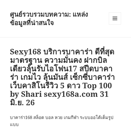
ศูนย์รวบรวมบทความ: แหล่ง
ข้อมูลที่น่าสนใจ
เมนู
และวิด
เจ็ต
Sexy168 บริการบาคาร่า ดีที่สุด
มาตรฐาน ความมั่นคง ฝากบิล
เดียวลุ้นรับไอโฟน17 สปีดบาคา
ร่า เกมไว ลุ้นมันส์ เซ็กซี่บาคาร่า
เว็บคาสิโนรีวิว 5 ดาว Top 100
by Shari sexy168a.com 31
มิ.ย. 26
บาคาร่า168 สล็อต บอล หวย เกมกีฬา ระบบออโต้เต็มรูป
แบบ