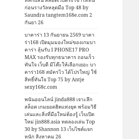
หลักแสน สล็อตเว็บตรง เข้าให้ทัน
ก่อนรางวัลหลุดมือ Top 48 by
Saundra tangtem168e.com 2
กันยา 26
บาคาร่า 13 กันยายน 2569 บาคา
ร่า168 เปิดมุมมองใหม่ของเกมบา
คาร่า ลุ้นรับ I PHONE17 PRO
MAX รองรับทุกธนาคาร ถอนเร็ว
ทันใจ เว็บดี มีโต๊ะให้เลือกเยอะ บา
คาร่า168 สมัครไว ได้โปรใหญ่ ใช้
สิทธิ์ทันใจ Top 75 by Antje
sexy168c.com
พนันออนไลน์ jinda888 เจาะลึก
สล็อต เกมยอดฮิตแห่งยุค พร้อมวิธี
เล่นและสิ่งที่มือใหม่ต้องรู้ เว็บเปิด
ใหม่ jin888.asia ทดลองเล่น Top
30 by Shannon 13 เว็บไซต์แจก
หนัก สิงหาคม 26