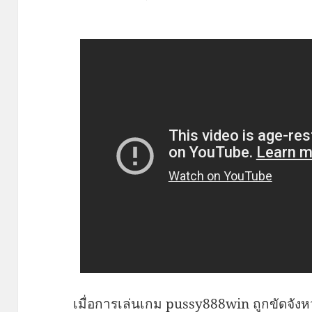
เมื่อการเล่นเกม pussy888win ถูกขัดจังห