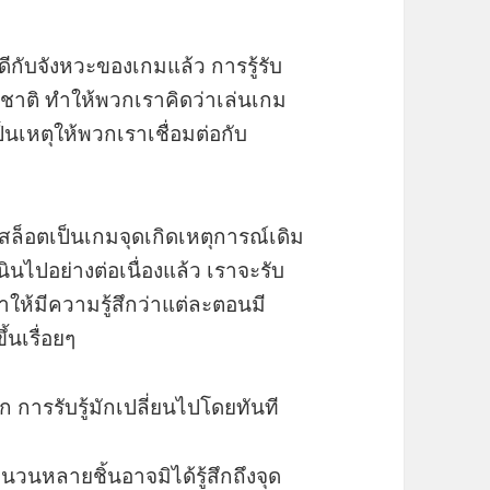
กดีกับจังหวะของเกมแล้ว การรู้รับ
ชาติ ทำให้พวกเราคิดว่าเล่นเกม
นเหตุให้พวกเราเชื่อมต่อกับ
กมสล็อตเป็นเกมจุดเกิดเหตุการณ์เดิม
นินไปอย่างต่อเนื่องแล้ว เราจะรับ
ให้มีความรู้สึกว่าแต่ละตอนมี
นเรื่อยๆ
 การรับรู้มักเปลี่ยนไปโดยทันที
นวนหลายชิ้นอาจมิได้รู้สึกถึงจุด