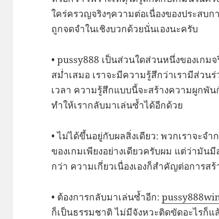
ใคร่ครวญจริงๆความต่อเนื่องของประสบการณ
ถูกจดจำในเชิงบวกด้วยนั่นเองนะครับ
• pussy888 เป็นส่วนใดส่วนหนึ่งของเกมจริ
สม่ำเสมอ เราจะมีความรู้สึกว่าเรามีส่วนร่ว
เวลา ความรู้สึกแบบนี้จะสร้างความผูกพ
ทำให้เรากลับมาเล่นซ้ำได้อีกด้วย
• ไม่ได้ขึ้นอยู่กับผลสิ่งเดียว: พวกเราจะจำก
ของเกมเพียงอย่างเดียวครับผม แต่ว่ามันม
กว่า ความเกี่ยวเนื่องเองก็สำคัญต่อการสร
• ต้องการกลับมาเล่นซ้ำอีก:
pussy888wi
ก็เป็นธรรมชาติ ไม่มีจังหวะติดขัดอะไรก็แล