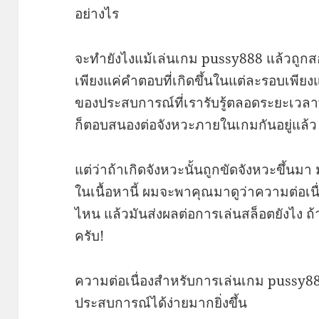
อย่างไร
จะทำยังไงแม้เล่นเกม pussy888 แล้วถูกส
เพียงแค่คำตอบที่เกิดขึ้นในแต่ละรอบเพียงแค
ของประสบการณ์ที่เรารับรู้ตลอดระยะเวลาท
ก็ตอบสนองต่อจังหวะภายในเกมกันอยู่แล้ว
แต่ว่าถ้าเกิดจังหวะนั้นถูกขัดจังหวะขึ้นม
ในเนื้อหานี้ ผมจะพาคุณมาดูว่าความต่อเน
ไหน แล้วมันส่งผลต่อการเล่นสล็อตยังไง ถ้
ครับ!
ความต่อเนื่องสำหรับการเล่นเกม pussy88
ประสบการณ์ได้ง่ายมากยิ่งขึ้น