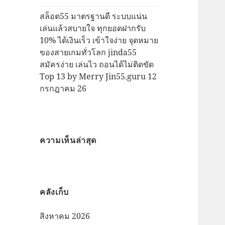
สล็อต55 มาตรฐานดี ระบบแน่น
เล่นแล้วสบายใจ ทุกยอดฝากรับ
10% ได้เงินเร็ว เข้าใจง่าย จุดหมาย
ของสายเกมทั่วโลก jinda55
สมัครง่าย เล่นไว ถอนได้ไม่ติดขัด
Top 13 by Merry Jin55.guru 12
กรกฎาคม 26
ความเห็นล่าสุด
คลังเก็บ
สิงหาคม 2026