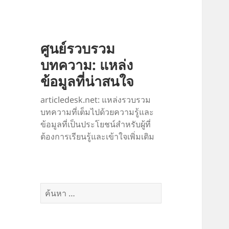
ศูนย์รวบรวม
บทความ: แหล่ง
ข้อมูลที่น่าสนใจ
articledesk.net: แหล่งรวบรวม
บทความที่เต็มไปด้วยความรู้และ
ข้อมูลที่เป็นประโยชน์สำหรับผู้ที่
ต้องการเรียนรู้และเข้าใจเพิ่มเติม
ค้นหา
สำหรับ: