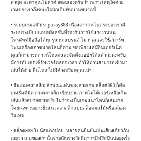
ล่าสุด จะพาคุณไปหาคำตอบเองครับว่า เพราะเหตุใดค่าย
เกมของเราถึงชนะใจนักเดิมพันนานขนาดนี้
• ระบบเกมเสถียร:
pussy888
เนื่องจากว่าเว็บตรงของเรามี
ระบบระเบียบแอปพลิเคชันที่รองรับการใช้แรงงานบน
โทรศัพท์มือถือได้ทุกรุ่น ทุกแบรนด์ ไม่ว่าคุณจะใช้สมาร์ท
โฟนเครื่องเก่าขนาดไหนก็ตาม ขอเพียงแค่มีอินเทอร์เน็ต
คุณก็สามารถดาวน์โหลดและจัดตั้งแอปฯได้แล้วล่ะนะครับ
มีการอัปเดตเซิร์ฟเวอร์ตลอดเวลา ทำให้ท่านสามารถเข้ามา
เล่นได้ง่าย ลื่นไหล ไม่มีค้างหรือหลุดแน่ๆ
• ธีมเกมคลาสสิก: ลักษณะเด่นของค่ายเกม สล็อต888 ก็คือ
เกมธีมที่มีความคลาสสิก เรียบง่าย ภาพไม่ได้เวอร์เหลือเกิน
เล่นแล้วสบายตาพอใจ ไม่ว่าจะเป็นเกมแนวไหนก็เล่นง่าย
โดยเฉพาะอย่างยิ่งแนวคลาสสิกแบบสล็อตผลไม้หรือสล็อต
วินเทจ
• สล็อต888 โบนัสแตกบ่อย: หลายคนยืนยันเป็นเสียงเดียวกัน
เลยว่า เกมของเรานั้นจ่ายเงินรางวัลดีมากๆมีฟรีสปินบ่อยครั้ง