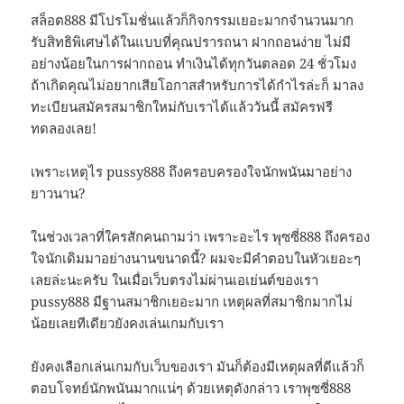
สล็อต888 มีโปรโมชั่นแล้วก็กิจกรรมเยอะมากจำนวนมาก
รับสิทธิพิเศษได้ในแบบที่คุณปรารถนา ฝากถอนง่าย ไม่มี
อย่างน้อยในการฝากถอน ทำเงินได้ทุกวันตลอด 24 ชั่วโมง
ถ้าเกิดคุณไม่อยากเสียโอกาสสำหรับการได้กำไรล่ะก็ มาลง
ทะเบียนสมัครสมาชิกใหม่กับเราได้แล้ววันนี้ สมัครฟรี
ทดลองเลย!
เพราะเหตุไร pussy888 ถึงครอบครองใจนักพนันมาอย่าง
ยาวนาน?
ในช่วงเวลาที่ใครสักคนถามว่า เพราะอะไร พุซซี่888 ถึงครอง
ใจนักเดิมมาอย่างนานขนาดนี้? ผมจะมีคำตอบในหัวเยอะๆ
เลยล่ะนะครับ ในเมื่อเว็บตรงไม่ผ่านเอเย่นต์ของเรา
pussy888 มีฐานสมาชิกเยอะมาก เหตุผลที่สมาชิกมากไม่
น้อยเลยทีเดียวยังคงเล่นเกมกับเรา
ยังคงเลือกเล่นเกมกับเว็บของเรา มันก็ต้องมีเหตุผลที่ดีแล้วก็
ตอบโจทย์นักพนันมากแน่ๆ ด้วยเหตุดังกล่าว เราพุซซี่888