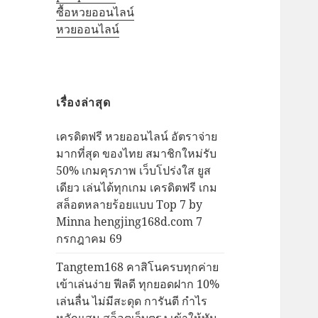
ซื้อหวยออนไลน์
หวยออนไลน์
เรื่องล่าสุด
เครดิตฟรี หวยออนไลน์ อัตราจ่าย
มากที่สุด ของไทย สมาชิกใหม่รับ
50% เกมคุรภาพ เว็บโปร่งใส ยูส
เดียว เล่นได้ทุกเกม เครดิตฟรี เกม
สล็อตหลายร้อยแบบ Top 7 by
Minna hengjing168d.com 7
กรกฎาคม 69
Tangtem168 คาสิโนครบทุกค่าย
เข้าเล่นง่าย ฟีลดี ทุกยอดฝาก 10%
เล่นลื่น ไม่มีสะดุด การันตี กำไร