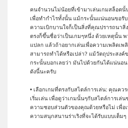
คนจำนวนไม่น้อยที่เข้ามาเล่นเกมสล็อตนั
เพื่อทำกำไรทั้งนั้น แม้กระนั้นแน่นอนขอรั
ความเบิกบานใจก็เป็นสิ่งที่คุณปรารถนาสิ่ง
ตรงก็ขึ้นชื่อว่าเป็นเกมๆหนึ่ง ด้วยเหตุนั้น
แปลก แล้วถ้าอยากเล่นเพื่อความเพลิดเพลิ
สามารถทำได้หรือเปล่า? แม้วัตถุประสงค์ข
กระนั้นบอกเลยว่า มันไปด้วยกันได้แน่นอน
ดังนี้นะครับ
• เลือกเกมที่ตรงกับสไตล์การเล่น: คุณคว
เริ่มเล่น เพื่อดูว่าเกมนั้นๆกับสไตล์การเล
ความชอบส่วนตัวของคุณด้วยหรือไม่ เพื่อเ
ความสนุกสนานร่าเริงที่จะได้รับแบบเต็มๆ