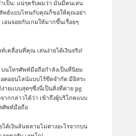
เป็น: แน่ๆครับผมว่า มันมีคนเล่น
ผลลัพธ์แบบไหนกับคุณก็ขอให้คุณอย่า
 เอนจอยกับเกมให้มากขึ้นเรื่อยๆ
คลื่อนที่คุณ เล่นง่ายได้เงินจริง!
บนโทรศัพท์มือถือกำลังเป็นที่นิยม
ล็อตออนไลน์แบบไร้ขีดจำกัด มีอิสระ
่ายแบบสุดๆซึ่งนี่เป็นสิ่งที่ค่าย pg
จากกล่าวได้ว่า เข้าถึงผู้บริโภคแบบ
ศัพท์มือถือ
ายได้เงินล้นหลามไม่ต่างอะไรจากบน
ันเลยขอรับ เลทโก!