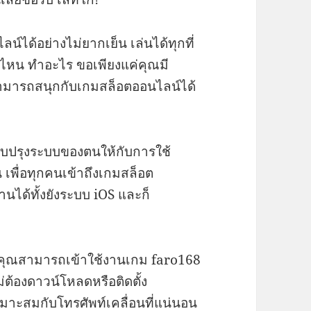
ได้อย่างไม่ยากเย็น เล่นได้ทุกที่
ตรงไหน ทำอะไร ขอเพียงแค่คุณมี
ก็สามารถสนุกกับเกมสล็อตออนไลน์ได้
ปรับปรุงระบบของตนให้กับการใช้
น เพื่อทุกคนเข้าถึงเกมสล็อต
านได้ทั้งยังระบบ iOS และก็
คุณสามารถเข้าใช้งานเกม faro168
่ต้องดาวน์โหลดหรือติดตั้ง
หมาะสมกับโทรศัพท์เคลื่อนที่แน่นอน