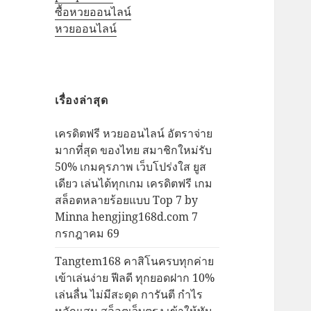
ซื้อหวยออนไลน์
หวยออนไลน์
เรื่องล่าสุด
เครดิตฟรี หวยออนไลน์ อัตราจ่าย
มากที่สุด ของไทย สมาชิกใหม่รับ
50% เกมคุรภาพ เว็บโปร่งใส ยูส
เดียว เล่นได้ทุกเกม เครดิตฟรี เกม
สล็อตหลายร้อยแบบ Top 7 by
Minna hengjing168d.com 7
กรกฎาคม 69
Tangtem168 คาสิโนครบทุกค่าย
เข้าเล่นง่าย ฟีลดี ทุกยอดฝาก 10%
เล่นลื่น ไม่มีสะดุด การันตี กำไร