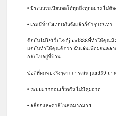
• มีระบบระเบียบออโต้ทุกสิ่งทุกอย่าง ไม่ต
• เกมมีทั้งยังแบบจริงจังแล้วก็ขำๆบรรเทา
คือมันไม่ใช่เว็บไซต์juad888ที่ทำให้คุณมีคว
แต่มันทำให้คุณคิดว่า ฉันเล่นเพื่อผ่อนคล
กลับไปอยู่ที่บ้าน
ข้อดีที่ผมพบจริงๆจากการเล่น juad69 มา
• ระบบฝากถอนเร็วจริง ไม่มีคุยอวด
• สล็อตและคาสิโนสดมากมาย