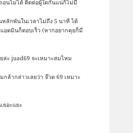
ถอนไม่ได้ ติดต่อผู้ใดกันแน่ก็ไม่มี
หลักพันในเวลาไม่ถึง 5 นาที ได้
มแอดมินก็ตอบเร็ว (หากอยากคุยก็มี
เลยล่ะ juad69 จะเหมาะสมไหม
มกล้ากล่าวเลยว่า จ๊วด 69 เหมาะ
ยนเยอะแยะ