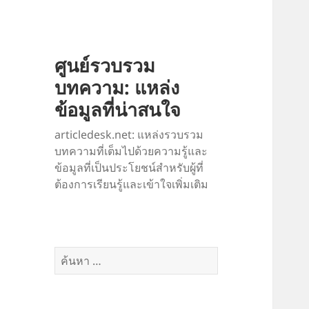
ศูนย์รวบรวม
บทความ: แหล่ง
ข้อมูลที่น่าสนใจ
articledesk.net: แหล่งรวบรวม
บทความที่เต็มไปด้วยความรู้และ
ข้อมูลที่เป็นประโยชน์สำหรับผู้ที่
ต้องการเรียนรู้และเข้าใจเพิ่มเติม
ค้นหา
สำหรับ: