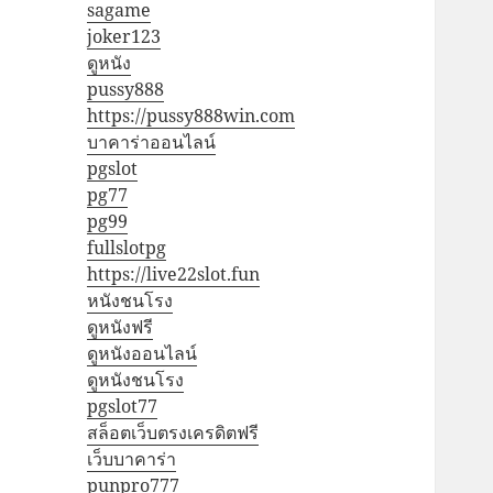
sagame
joker123
ดูหนัง
pussy888
https://pussy888win.com
บาคาร่าออนไลน์
pgslot
pg77
pg99
fullslotpg
https://live22slot.fun
หนังชนโรง
ดูหนังฟรี
ดูหนังออนไลน์
ดูหนังชนโรง
pgslot77
สล็อตเว็บตรงเครดิตฟรี
เว็บบาคาร่า
punpro777