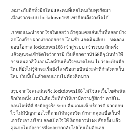
เหมาะกับอีกทั้งมือใหม่และคนที่เคยโดนเว็บทุจริตมา
เนื่องจากระบบ lockdown168 เขาดีจนถึงวางใจได้
เราขอแนะนำจากใจจริงเลยว่า ถ้าคุณเคยเล่นเว็บที่หลอกบ้าง
คดโกงบ้าง ฝากง่ายถอยยาก โอนช้า แอดมินเงียบ… ทดลอง
มอบโอกาส lockdown168 เข้าสู่ระบบ เข้าระบบ สักครั้ง
แล้วคุณจะเข้าจิตใจว่าการมี เว็บล็อกดาวน์168ดีๆ มันทำให้
การเล่นคาสิโนออนไลน์บันเทิงใจขนาดไหน ไม่ว่าจะเป็นมือ
ใหม่ที่ยังไม่รู้จักจะเริ่มยังไง หรือสายปั่นประจำที่กำลังหาเว็บ
ใหม่ เว็บนี้เป็นคำตอบแบบไม่ต้องคิดมาก
สรุปจากใจคนเล่นจริง lockdown168 ไม่ใช่แค่เว็บไซต์พนัน
อีกเว็บหนึ่ง แต่มันคือเว็บที่ทำให้เรามีความรู้สึกว่า คาสิโน
ออนไลน์ที่ดี ยังมีอยู่จริง ระบบลื่น เกมแท้ บริการดี ฝากถอน
ไว ไม่มีปัญหาอะไรก็ตามให้หงุดหงิด ถ้าหากคุณเบื่อเว็บที่
เอารัดเอาเปรียบ ลองเปิดใจให้ ล็อกดาวน์168 สักครั้ง แล้ว
คุณจะไม่ต้องการที่จะอยากกลับไปเว็บเดิมอีกเลย