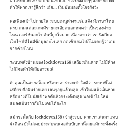
มาให้กดปิด 20 รอบก่อนเข้าเว็บ ซึ่งเรื่องง่ายๆๆน้อยๆอย่างงี้
ทำให้พวกเรารู้สึกว่า เฮ้ย… เว็บมันมองตั้งใจจริงว่ะ
พอเพียงเข้าไปภายใน ระบบเมนูต่างๆแจ่มแจ้ง มีภาษาไทย
ครบ เกมแต่ละเกมมีรายละเอียดบอกหมดว่าเป็นของค่าย
ไหน เวอร์ชันอะไร อันนี้ถูกใจมาก เนื่องจากว่า เรารังเกียจ
เว็บไซต์ที่ไม่มีข้อมูลอะไรเลย กดเข้าเกมไปก็ไม่เคยรู้ว่าเกม
จากค่ายไหน
ระบบหลังบ้านของ lockdown168 เสถียรเกินคาด ไม่มีค้าง
ไม่มีจอดำให้เสียอารมณ์
ถ้าคุณเป็นสายสล็อตหรือบาคาร่าจะเข้าใจดีว่า ระบบที่ไม่
เสถียร คือฝันร้ายเลย เล่นๆอยู่แล้วหลุด เข้าใหม่แล้วเงินหาย
หรือบางทีโบนัสเข้าพอดีแล้วกระเด้งหลุด พอเข้าไปใหม่
แปลงเป็นราวกับไม่เคยได้อะไร
แม้กระนั้นกับ lockdown168 เข้าสู่ระบบ พวกเราเล่นมาแทบ
4 เดือน ยังไม่เคยประสบพบเจอกับปัญหานี้เลยแม้กระทั้งครั้ง