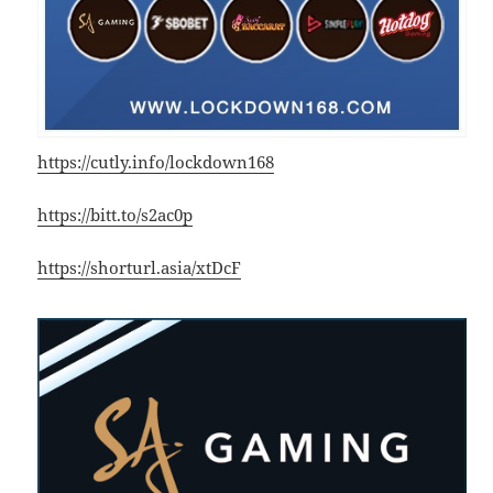
https://cutly.info/lockdown168
https://bitt.to/s2ac0p
https://shorturl.asia/xtDcF