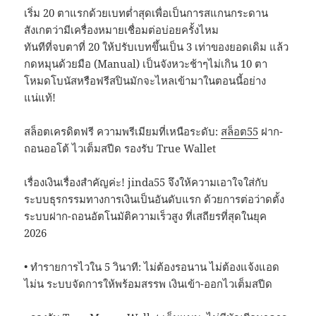
เริ่ม 20 ตาแรกด้วยเบทต่ำสุดเพื่อเป็นการสแกนกระดาน
สังเกตว่ามีเครื่องหมายเชื่อมต่อบ่อยครั้งไหม
ทันทีที่จบตาที่ 20 ให้ปรับเบทขึ้นเป็น 3 เท่าของยอดเดิม แล้ว
กดหมุนด้วยมือ (Manual) เป็นจังหวะช้าๆไม่เกิน 10 ตา
โหมดโบนัสหรือฟรีสปินมักจะไหลเข้ามาในตอนนี้อย่าง
แน่แท้!
สล็อตเครดิตฟรี ความพรีเมียมที่เหนือระดับ:
สล็อต55
ฝาก-
ถอนออโต้ ไวเต็มสปีด รองรับ True Wallet
เรื่องเงินเรื่องสำคัญค่ะ! jinda55 จึงให้ความเอาใจใส่กับ
ระบบธุรกรรมทางการเงินเป็นอันดับแรก ด้วยการต่อว่าดตั้ง
ระบบฝาก-ถอนอัตโนมัติความเร็วสูง ที่เสถียรที่สุดในยุค
2026
• ทำรายการไวใน 5 วินาที: ไม่ต้องรอนาน ไม่ต้องแจ้งแอด
ไม่น ระบบจัดการให้พร้อมสรรพ เงินเข้า-ออกไวเต็มสปีด