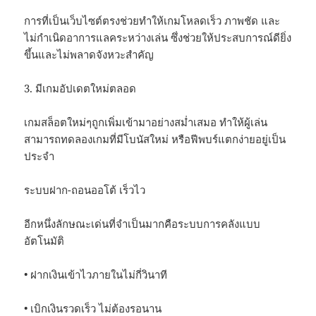
การที่เป็นเว็บไซต์ตรงช่วยทำให้เกมโหลดเร็ว ภาพชัด และ
ไม่กำเนิดอาการแลคระหว่างเล่น ซึ่งช่วยให้ประสบการณ์ดียิ่ง
ขึ้นและไม่พลาดจังหวะสำคัญ
3. มีเกมอัปเดตใหม่ตลอด
เกมสล็อตใหม่ๆถูกเพิ่มเข้ามาอย่างสม่ำเสมอ ทำให้ผู้เล่น
สามารถทดลองเกมที่มีโบนัสใหม่ หรือฟีพบร์แตกง่ายอยู่เป็น
ประจำ
ระบบฝาก-ถอนออโต้ เร็วไว
อีกหนึ่งลักษณะเด่นที่จำเป็นมากคือระบบการคลังแบบ
อัตโนมัติ
• ฝากเงินเข้าไวภายในไม่กี่วินาที
• เบิกเงินรวดเร็ว ไม่ต้องรอนาน