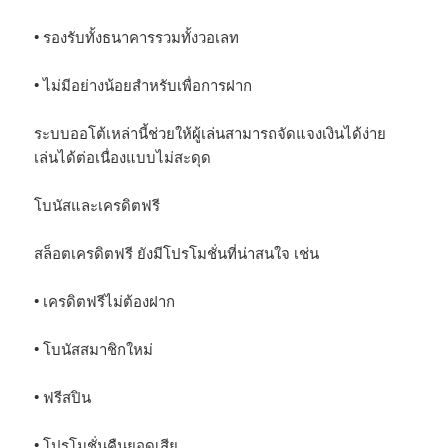
• รองรับทั้งธนาคารรวมทั้งวอเลท
• ไม่มีอย่างน้อยสำหรับเพื่อการฝาก
ระบบออโต้เหล่านี้ช่วยให้ผู้เล่นสามารถจัดแจงเงินได้ง่าย
เล่นได้ต่อเนื่องแบบไม่สะดุด
โบนัสและเครดิตฟรี
สล็อตเครดิตฟรี ยังมีโปรโมชั่นที่น่าสนใจ เช่น
• เครดิตฟรีไม่ต้องฝาก
• โบนัสสมาชิกใหม่
• ฟรีสปิน
• โปรโมชั่นคืนยอดเสีย