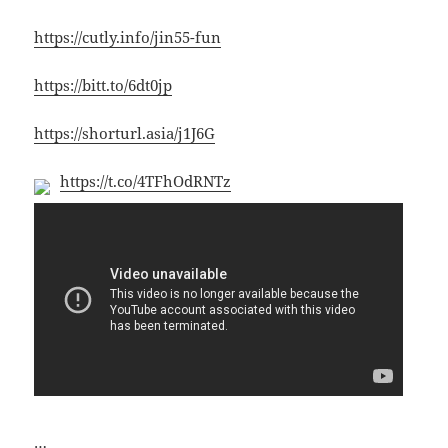
https://cutly.info/jin55-fun
https://bitt.to/6dt0jp
https://shorturl.asia/j1J6G
https://t.co/4TFhOdRNTz
…