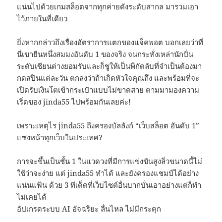
แน่นไปด้วยเกมสล็อตจากทุกค่ายดังระดับสากล มารวมเอา
ไว้ภายในที่เดียว
ยิ่งหากกล่าวถึงเรื่องอัตราการแตกของแจ็คพอต บอกเลยว่าที่
นี่เขายืนหนึ่งสมมงอันดับ 1 ของจริง จนกระทั่งเหล่านักปั่น
ระดับเซียนต่างยอมรับและก็ชูให้เป็นพิกัดลับที่จำเป็นต้องมา
กดสปินแต่ละวัน ตกลงว่าถ้าเกิดหัวใจคุณถึง และพร้อมที่จะ
เปิดรับเงินโตเข้ากระเป๋าแบบไม่ขาดสาย ตามมามองความ
เริ่ดของ jinda55 ไปพร้อมกันเลยค่ะ!
เพราะเหตุไร jinda55 ถึงครองบัลลังก์ “เว็บสล็อต อันดับ 1”
แซงหน้าทุกเว็บในประเทศ?
การจะขึ้นเป็นชั้น 1 ในแวดวงที่มีการแข่งขันสูงลิ่วขนาดนี้ไม่
ใช้ว่าจะง่าย แต่ jinda55 ทำได้ และยังครองแชมป์ได้อย่าง
แน่นแฟ้น ด้วย 3 ทีเด็ดที่เว็บไซต์อื่นบากบั่นเอาอย่างแต่ก็ทำ
ไม่เคยได้
อัปเกรดระบบ AI อัจฉริยะ ลื่นไหล ไม่มีกระตุก