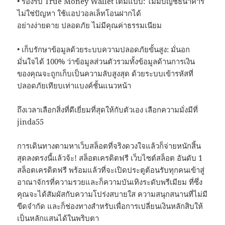
• รองรับ True Money Wallet เต็มแบบ: ไม่มีบัญชีธนาคาร
ไม่ใช่ปัญหา ใช้แอปวอลเล็ทโอนฝากได้
อย่างง่ายดาย ปลอดภัย ไม่มีคุณค่าธรรมเนียม
• เก็บรักษาข้อมูลด้วยระบบความปลอดภัยขั้นสูง: มั่นอก
มั่นใจได้ 100% ว่าข้อมูลส่วนตัวรวมทั้งข้อมูลด้านการเงิน
ของคุณจะถูกเก็บเป็นความลับสูงสุด ด้วยระบบเข้ารหัสที่
ปลอดภัยเทียบเท่าแบงค์ชั้นแนวหน้า
ถึงเวลาเลือกสิ่งที่ดีเยี่ยมที่สุดให้กับตัวเอง เลือกความมั่งมีที่
jinda55
การเดินทางตามหาเว็บสล็อตที่จริงดวงใจแล้วก็จ่ายหนักสิ้น
สุดลงตรงนี้แล้วจ้ะ! สล็อตเครดิตฟรี เว็บไซต์สล็อต อันดับ 1
สล็อตเครดิตฟรี พร้อมแล้วที่จะเปิดประตูต้อนรับทุกคนเข้าสู่
อาณาจักรที่ความรวยและก็ความบันเทิงระดับพรีเมียม ที่ซึ่ง
คุณจะได้สัมผัสกับความโปร่งสบายใส ความสนุกสนานที่ไม่มี
ขีดจำกัด และก็ช่องทางสำหรับเพื่อการเปลี่ยนเงินหลักสิบให้
เป็นหลักแสนได้ในพริบตา