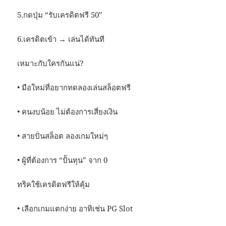
5.กดปุ่ม “รับเครดิตฟรี 50”
6.เครดิตเข้า → เล่นได้ทันที
เหมาะกับใครกันแน่?
• มือใหม่ที่อยากทดลองเล่นสล็อตฟรี
• คนงบน้อย ไม่ต้องการเสี่ยงเงิน
• สายปั่นสล็อต ลองเกมใหม่ๆ
• ผู้ที่ต้องการ “ปั้นทุน” จาก 0
ทริคใช้เครดิตฟรีให้คุ้ม
• เลือกเกมแตกง่าย อาทิเช่น PG Slot