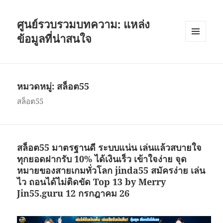
ศูนย์รวบรวมบทความ: แหล่ง
ข้อมูลที่น่าสนใจ
เมนู
และวิด
เจ็ต
หมวดหมู่:
สล็อต55
สล็อต55
สล็อต55 มาตรฐานดี ระบบแน่น เล่นแล้วสบายใจ
ทุกยอดฝากรับ 10% ได้เงินเร็ว เข้าใจง่าย จุด
หมายของสายเกมทั่วโลก jinda55 สมัครง่าย เล่น
ไว ถอนได้ไม่ติดขัด Top 13 by Merry
Jin55.guru 12 กรกฎาคม 26