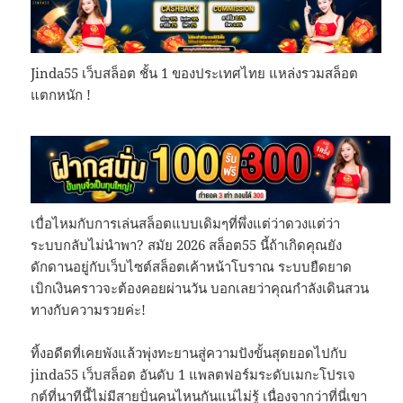
Jinda55 เว็บสล็อต ชั้น 1 ของประเทศไทย แหล่งรวมสล็อต
แตกหนัก !
เบื่อไหมกับการเล่นสล็อตแบบเดิมๆที่พึ่งแต่ว่าดวงแต่ว่า
ระบบกลับไม่นำพา? สมัย 2026 สล็อต55 นี้ถ้าเกิดคุณยัง
ดักดานอยู่กับเว็บไซต์สล็อตเค้าหน้าโบราณ ระบบยืดยาด
เบิกเงินคราวจะต้องคอยผ่านวัน บอกเลยว่าคุณกำลังเดินสวน
ทางกับความรวยค่ะ!
ทิ้งอดีตที่เคยพังแล้วพุ่งทะยานสู่ความปังขั้นสุดยอดไปกับ
jinda55 เว็บสล็อต อันดับ 1 แพลตฟอร์มระดับเมกะโปรเจ
กต์ที่นาทีนี้ไม่มีสายปั่นคนไหนกันแน่ไม่รู้ เนื่องจากว่าที่นี่เขา