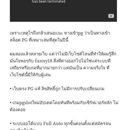
เพราะเหตุไรถึงกล้าเสนอแนะ ทางเข้าpg ว่าเป็นทางเข้า
สล็อต PG ที่เหมาะสมที่สุดในปีนี้
ผมลองแล้วหลายเว็บ แต่ว่าไม่มีเว็บไซต์ไหนที่ทำให้ผมรู้สึก
มั่นใจพอๆกับ funny18 สิ่งที่ต่างออกไปไม่ใช่แค่ระบบที่
เสถียรหรือเกมที่มากมายกว่า แต่มันเป็น ความจริงใจ ที่
เว็บไซต์นี้มีให้กับผู้เล่น
• เว็บตรง PG แท้ ลิขสิทธิ์ถูก ไม่มีการปรับเปลี่ยนเกม
• เกมpgslotใหม่อัปเดตโดยทันทีพร้อมกับเซิร์ฟเวอร์หลัก ไม่
ต้องคอย
• ระบบออโต้แบบ Full Auto ทุกขั้นตอนตั้งแต่สมัครจน