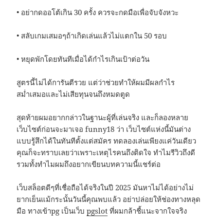
• อย่ากดออโต้เกิน 30 ครั้ง ควรจะกดมือเพื่อจับจังหวะ
• สลับเกมเสมอๆถ้าเกิดเล่นแล้วไม่แตกใน 50 รอบ
• หยุดพักโดยทันทีเมื่อได้กำไรเกินเป้าต่อวัน
สูตรนี้ไม่ได้การันตีรวย แต่ว่าช่วยทำให้ผมมีผลกำไร
สม่ำเสมอและไม่เสียทุนจนถึงหมดตูด
สุดท้ายผมอยากกล่าวในฐานะผู้ที่เล่นจริง และก็ลองหลาย
เว็บไซต์ก่อนจะมาเจอ funny18 ว่า เว็บไซต์แห่งนี้มันต่าง
แบบรู้สึกได้ในทันทีตั้งแต่สมัคร ทดลองเล่นเพียงแค่วันเดียว
คุณก็จะทราบเลยว่าเพราะเหตุไรคนถึงติดใจ ทำไมรีวิวถึงดี
รวมทั้งทำไมผมถึงอยากเขียนบทความนี้แชร์ต่อ
เว็บสล็อตดีๆที่เชื่อถือได้จริงในปี 2025 มันหาไม่ได้อย่างไม่
ยากเย็นแม้กระนั้นวันนี้คุณพบแล้ว อย่าปล่อยให้ช่องทางหลุด
มือ ทางเข้าpg เป็นเว็บ
pgslot
ที่ผมกล้าชี้แนะจากใจจริง