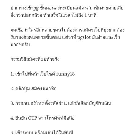
ปากทางเข้าpg ขั้นตอนลงทะเบียนสมัครสมาชิกง่ายดายเสีย
ยิ่งกว่าปอกกล้วย ทำเสร็จในเวลาไม่ถึง 1 นาที
ผมเชื่อว่าใครอีกหลายๆคนไม่ต้องการสมัครเว็บที่ยุ่งยากต้อง
รับรองตัวตนหลายขั้นตอน แต่ว่าที่ pgslot มันง่ายและเร็ว
มากขอรับ
กรรมวิธีสมัครที่ผมทำจริง
1. เข้าไปที่หน้าเว็บไซต์ funny18
2. คลิกปุ่ม สมัครสมาชิก
3. กรอกเบอร์โทร ตั้งรหัสผ่าน แล้วก็เลือกบัญชีรับเงิน
4. ยืนยัน OTP จากโทรศัพท์มือถือ
5. เข้าระบบ พร้อมเล่นได้ในทันที