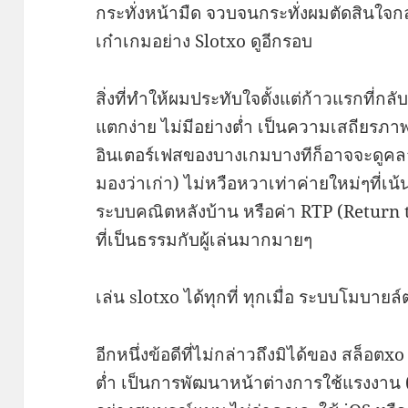
กระทั่งหน้ามืด จวบจนกระทั่งผมตัดสินใจก
เก๋าเกมอย่าง Slotxo ดูอีกรอบ
สิ่งที่ทำให้ผมประทับใจตั้งแต่ก้าวแรกที่กล
แตกง่าย ไม่มีอย่างต่ำ เป็นความเสถียรภ
อินเตอร์เฟสของบางเกมบางทีก็อาจจะดูคล
มองว่าเก่า) ไม่หวือหวาเท่าค่ายใหม่ๆที่เน้
ระบบคณิตหลังบ้าน หรือค่า RTP (Return to 
ที่เป็นธรรมกับผู้เล่นมากมายๆ
เล่น slotxo ได้ทุกที่ ทุกเมื่อ ระบบโมบาย
อีกหนึ่งข้อดีที่ไม่กล่าวถึงมิได้ของ สล็อตx
ต่ำ เป็นการพัฒนาหน้าต่างการใช้แรงงาน 