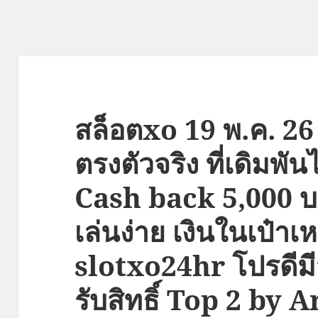
สล็อตxo 19 พ.ค. 26
ตรงตัวจริง ที่เดิมพั
Cash back 5,000 บา
เล่นง่าย เงินในเป๋าเ
slotxo24hr โปรดีมี
รับสิทธิ์ Top 2 by 