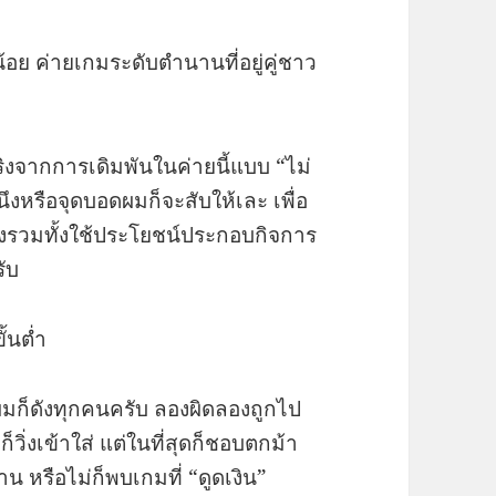
้อย ค่ายเกมระดับตำนานที่อยู่คู่ชาว
ิงจากการเดิมพันในค่ายนี้แบบ “ไม่
ึงหรือจุดบอดผมก็จะสับให้เละ เพื่อ
ูกต้องรวมทั้งใช้ประโยชน์ประกอบกิจการ
รับ
้นต่ำ
ผมก็ดังทุกคนครับ ลองผิดลองถูกไป
วิ่งเข้าใส่ แต่ในที่สุดก็ชอบตกม้า
น หรือไม่ก็พบเกมที่ “ดูดเงิน”