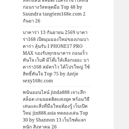
หลักแสน สล็อตเว็บตรง เข้าให้ทัน
ก่อนรางวัลหลุดมือ Top 48 by
Saundra tangtem168e.com 2
กันยา 26
บาคาร่า 13 กันยายน 2569 บาคา
ร่า168 เปิดมุมมองใหม่ของเกมบา
คาร่า ลุ้นรับ I PHONE17 PRO
MAX รองรับทุกธนาคาร ถอนเร็ว
ทันใจ เว็บดี มีโต๊ะให้เลือกเยอะ บา
คาร่า168 สมัครไว ได้โปรใหญ่ ใช้
สิทธิ์ทันใจ Top 75 by Antje
sexy168c.com
พนันออนไลน์ jinda888 เจาะลึก
สล็อต เกมยอดฮิตแห่งยุค พร้อมวิธี
เล่นและสิ่งที่มือใหม่ต้องรู้ เว็บเปิด
ใหม่ jin888.asia ทดลองเล่น Top
30 by Shannon 13 เว็บไซต์แจก
หนัก สิงหาคม 26