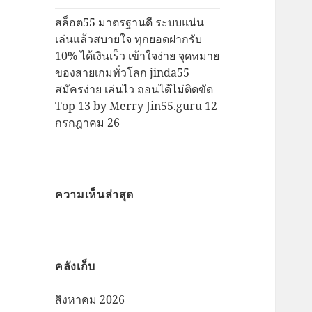
สล็อต55 มาตรฐานดี ระบบแน่น
เล่นแล้วสบายใจ ทุกยอดฝากรับ
10% ได้เงินเร็ว เข้าใจง่าย จุดหมาย
ของสายเกมทั่วโลก jinda55
สมัครง่าย เล่นไว ถอนได้ไม่ติดขัด
Top 13 by Merry Jin55.guru 12
กรกฎาคม 26
ความเห็นล่าสุด
คลังเก็บ
สิงหาคม 2026