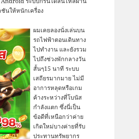
 Android ระบบก็รันได้ลื่นไหลผ่าน
ันให้หนักเครื่อง
ผมเคยลองนั่งเล่นบน
รถไฟฟ้าตอนเดินทาง
ไปทำงาน และยังรวม
ไปถึงช่วงพักกลางวัน
สั้นๆ15 นาที ระบบ
เสถียรมากมาย ไม่มี
อาการหลุดหรือเกม
ค้างระหว่างที่โบนัส
กำลังแตก ซึ่งนี่เป็น
ข้อดีที่เหนือกว่าค่าย
เกิดใหม่บางค่ายที่รับ
ประทานทรัพยากร