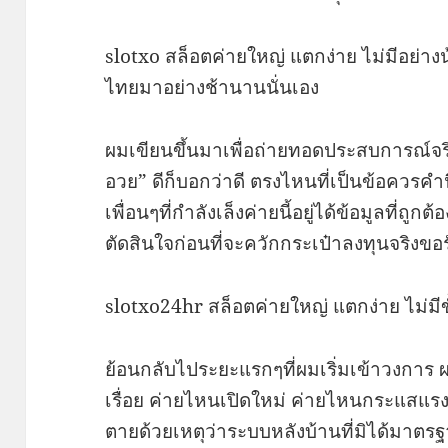
slotxo สล็อตค่ายใหญ่ แตกง่าย ไม่มีอย่างน
ไทยมาอย่างช้านานนั่นเอง
ผมเขียนขึ้นมาเพื่อถ่ายทอดประสบการณ์จร
อวย” ดีก็บอกว่าดี ตรงไหนที่เป็นข้อควรคำน
เพื่อนๆที่กำลังเล็งค่ายนี้อยู่ได้ข้อมูลที่ถ
ตัดสินใจก่อนที่จะควักกระเป๋าลงทุนจริงขอ
slotxo24hr สล็อตค่ายใหญ่ แตกง่าย ไม่มีขั
ย้อนกลับไประยะแรกๆที่ผมเริ่มเข้าวงการ 
เรื่อย ค่ายไหนเปิดใหม่ ค่ายไหนกระแสแรงก็
ตายด้วยเหตุว่าระบบหลังบ้านที่มิได้มาตรฐา