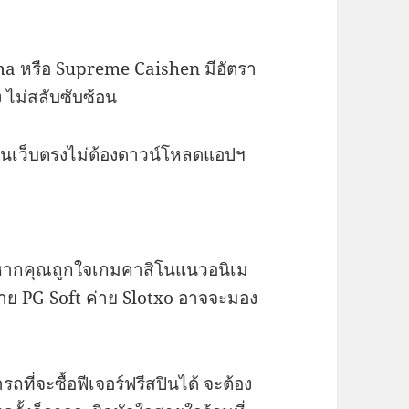
a หรือ Supreme Caishen มีอัตรา
ง ไม่สลับซับซ้อน
 ผ่านเว็บตรงไม่ต้องดาวน์โหลดแอปฯ
หากคุณถูกใจเกมคาสิโนแนวอนิเม
่าย PG Soft ค่าย Slotxo อาจจะมอง
ถที่จะซื้อฟีเจอร์ฟรีสปินได้ จะต้อง