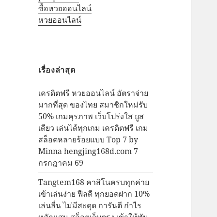
ซื้อหวยออนไลน์
หวยออนไลน์
เรื่องล่าสุด
เครดิตฟรี หวยออนไลน์ อัตราจ่าย
มากที่สุด ของไทย สมาชิกใหม่รับ
50% เกมคุรภาพ เว็บโปร่งใส ยูส
เดียว เล่นได้ทุกเกม เครดิตฟรี เกม
สล็อตหลายร้อยแบบ Top 7 by
Minna hengjing168d.com 7
กรกฎาคม 69
Tangtem168 คาสิโนครบทุกค่าย
เข้าเล่นง่าย ฟีลดี ทุกยอดฝาก 10%
เล่นลื่น ไม่มีสะดุด การันตี กำไร