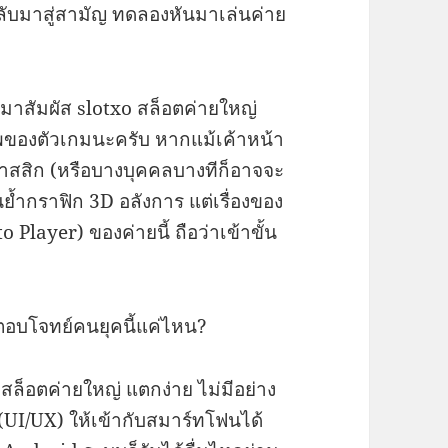
ลับมาสู่สามัญ ทดลองหันมาเล่นค่าย
ับมาสัมผัส slotxo สล็อตค่ายใหญ่
าพของตัวเกมนะครับ หากแม้เค้าหน้า
าสสิก (หรือบางบุคคลบางทีก็อาจจะ
นย้ำกราฟิก 3D อลังการ แต่เรื่องของ
Player) ของค่ายนี้ ถือว่าเข้าขั้น
ล์ตอบโจทย์คนยุคนี้แค่ไหน?
o สล็อตค่ายใหญ่ แตกง่าย ไม่มีอย่าง
(UI/UX) ให้เข้ากับสมาร์ทโฟนได้