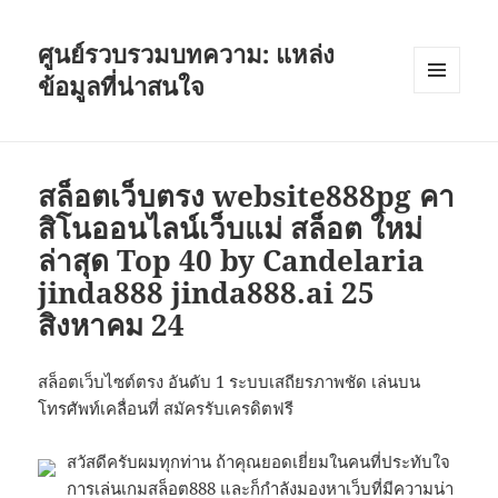
ศูนย์รวบรวมบทความ: แหล่ง
ข้อมูลที่น่าสนใจ
เมนู
และวิด
เจ็ต
สล็อตเว็บตรง website888pg คา
สิโนออนไลน์เว็บแม่ สล็อต ใหม่
ล่าสุด Top 40 by Candelaria
jinda888 jinda888.ai 25
สิงหาคม 24
สล็อตเว็บไซต์ตรง อันดับ 1 ระบบเสถียรภาพชัด เล่นบน
โทรศัพท์เคลื่อนที่ สมัครรับเครดิตฟรี
สวัสดีครับผมทุกท่าน ถ้าคุณยอดเยี่ยมในคนที่ประทับใจ
การเล่นเกมสล็อต888 และก็กำลังมองหาเว็บที่มีความน่า