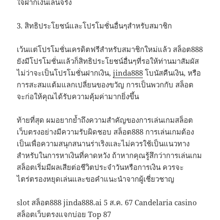
ใจฝากเงินเล่นจริง
3. สิทธิประโยชน์และโปรโมชั่นอื่นๆสำหรับสมาชิก
เว้นแต่โปรโมชั่นเครดิตฟรีสำหรับสมาชิกใหม่แล้ว สล็อต888
ยังมีโปรโมชั่นแล้วก็สิทธิประโยชน์อื่นๆที่รอให้ท่านมาสัมผัส
ไม่ว่าจะเป็นโปรโมชั่นฝากเงิน,
jinda888
โบนัสคืนเงิน, หรือ
การสะสมแต้มแลกเปลี่ยนของขวัญ การเป็นพวกกับ สล็อต
จะก่อให้คุณได้รับความคุ้มค่ามากยิ่งขึ้น
ท้ายที่สุด ผมอยากย้ำถึงความสำคัญของการเล่นเกมสล็อต
เว็บตรงอย่างมีความรับผิดชอบ สล็อต888 การเล่นเกมต้อง
เป็นเพื่อความสนุกสนานร่าเริงและไม่ควรใช้เป็นแนวทาง
สำหรับในการหาเงินที่คาดหวัง ถ้าหากคุณรู้สึกว่าการเล่นเกม
สล็อตเริ่มมีผลเสียต่อชีวิตประจำวันหรือการเงิน ควรจะ
ไตร่ตรองหยุดเล่นและขอคำแนะนำจากผู้เชี่ยวชาญ
slot สล็อต888 jinda888.ai 5 ส.ค. 67 Candelaria casino
สล็อตเว็บตรงแจกบ่อย Top 87