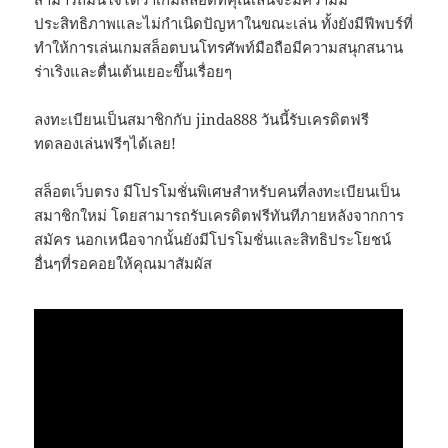
ประสิทธิภาพและไม่กำเนิดปัญหาในขณะเล่น ทั้งยังมีฟีพบร์ที่
ทำให้การเล่นเกมสล็อตบนโทรศัพท์มือถือมีความสนุกสนาน
ร่าเริงและตื่นเต้นเยอะขึ้นเรื่อยๆ
ลงทะเบียนเป็นสมาชิกกับ jinda888 วันนี้รับเครดิตฟรี
ทดลองเล่นฟรีๆได้เลย!
สล็อตเว็บตรง มีโปรโมชั่นพิเศษสำหรับคนที่ลงทะเบียนเป็น
สมาชิกใหม่ โดยสามารถรับเครดิตฟรีทันทีภายหลังจากการ
สมัคร นอกเหนือจากนั้นยังมีโปรโมชั่นและสิทธิประโยชน์
อื่นๆที่รอคอยให้คุณมาสัมผัส