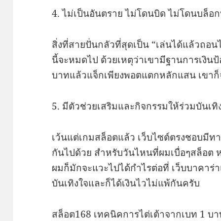
4. ไม่เป็นอันตราย ไม่โดนบิด ไม่โดนบล็อก
สิ่งที่สายปั่นกลัวที่สุดเป็น “เล่นได้แล้วถ
นี้จะหมดไป ด้วยเหตุว่าเขามีฐานการเงิน
บาทแล้วแจ็กเพียงพอตแตกหลักแสน เขาก็จ่
5. มีตัวช่วยเสริมและกิจกรรมให้ร่วมบันเทิ
เว้นแต่เกมสล็อตแล้ว เว็บไซต์ตรงชอบมีทา
กันไปด้วย สำหรับวันไหนที่ผมเบื่อๆสล็อต
ผมก็มักจะแวะไปได้กำไรต่อที่ เว็บบาคาร่าเว็
บันเทิงใจและก็ได้เงินไวไม่แพ้กันครับ
สล็อต168 เทคนิคการไต่เต้าจากเบท 1 บาท