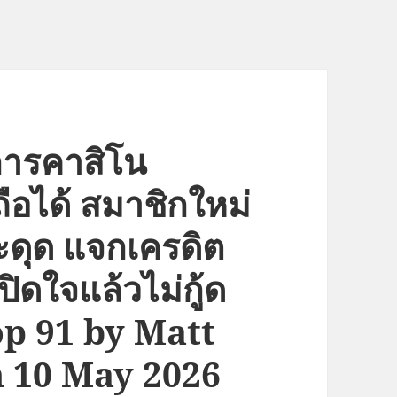
ิการคาสิโน
ือได้ สมาชิกใหม่
สะดุด แจกเครดิต
ปิดใจแล้วไม่กู้ด
op 91 by Matt
 10 May 2026