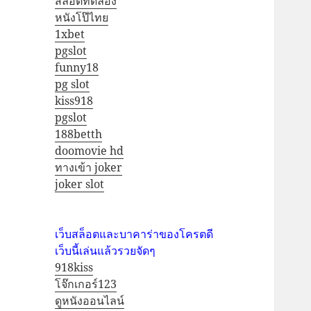
สล็อตทดลอง
หนังโป๊ไทย
1xbet
pgslot
funny18
pg slot
kiss918
pgslot
188betth
doomovie hd
ทางเข้า joker
joker slot
เว็บสล็อตและบาคาร่าของโครตดี
เว็บนี้เล่นแล้วรวยจัดๆ
918kiss
โจ๊กเกอร์123
ดูหนังออนไลน์