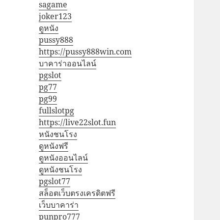
sagame
joker123
ดูหนัง
pussy888
https://pussy888win.com
บาคาร่าออนไลน์
pgslot
pg77
pg99
fullslotpg
https://live22slot.fun
หนังชนโรง
ดูหนังฟรี
ดูหนังออนไลน์
ดูหนังชนโรง
pgslot77
สล็อตเว็บตรงเครดิตฟรี
เว็บบาคาร่า
punpro777