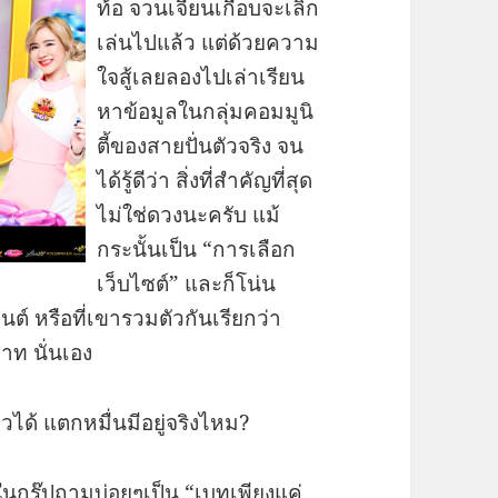
ท้อ จวนเจียนเกือบจะเลิก
เล่นไปแล้ว แต่ด้วยความ
ใจสู้เลยลองไปเล่าเรียน
หาข้อมูลในกลุ่มคอมมูนิ
ตี้ของสายปั่นตัวจริง จน
ได้รู้ดีว่า สิ่งที่สำคัญที่สุด
ไม่ใช่ดวงนะครับ แม้
กระนั้นเป็น “การเลือก
เว็บไซต์” และก็โน่น
่นต์ หรือที่เขารวมตัวกันเรียกว่า
าท นั่นเอง
วได้ แตกหมื่นมีอยู่จริงไหม?
นกรุ๊ปถามบ่อยๆเป็น “เบทเพียงแค่