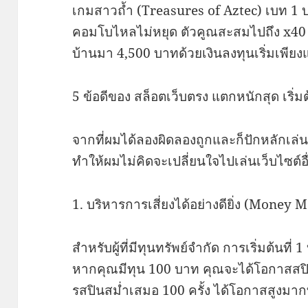
เกมสาวถ้ำ (Treasures of Aztec) เบท 1 บา
คอมโบไหลไม่หยุด ตัวคูณสะสมไปถึง x40 
บ้านมา 4,500 บาทด้วยเงินลงทุนเริ่มเพียงแค
5 ข้อดีของ สล็อตเว็บตรง แตกหนักสุด เริ่ม
จากที่ผมได้ลองผิดลองถูกและก็ปักหลักเล่นก
ทำให้ผมไม่คิดจะเปลี่ยนใจไปเล่นเว็บไซต์อื
1. บริหารการเสี่ยงได้อย่างดียิ่ง (Mone
สำหรับผู้ที่มีทุนทรัพย์จำกัด การเริ่มต้นที่
หากคุณมีทุน 100 บาท คุณจะได้โอกาสสปินถึ
รสปินสม่ำเสมอ 100 ครั้ง ได้โอกาสสูงมากที