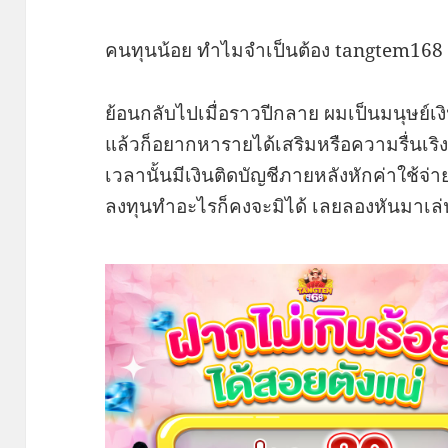
คนทุนน้อย ทำไมจำเป็นต้อง tangtem168 แ
ย้อนกลับไปเมื่อราวปีกลาย ผมเป็นมนุษย์เงิ
แล้วก็อยากหารายได้เสริมหรือความรื่นเริ
เวลานั้นมีเงินติดบัญชีภายหลังหักค่าใช้จ่า
ลงทุนทำอะไรก็คงจะมิได้ เลยลองหันมาเล