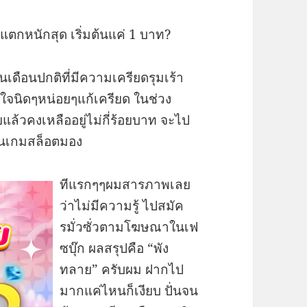
ตกหนักสุด เริ่มต้นแค่ 1 บาท?
นเดือนปกติที่มีความเครียดรุมเร้า
งใจนิดๆหน่อยๆแก้เครียด ในช่วง
ยแล้วคงเหลืออยู่ไม่กี่ร้อยบาท จะไป
่นเกมสล็อตมอง
ทีแรกๆๆผมสารภาพเลย
ว่าไม่มีความรู้ ไปสมัค
รมั่วซั่วตามโฆษณาในเฟ
ซบุ๊ก ผลสรุปคือ “พัง
ทลาย” ครับผม ฝากไป
มากแค่ไหนก็เงียบ ปั่นจน