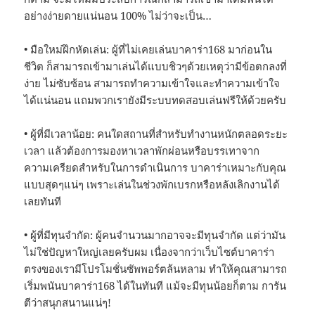
อย่างง่ายดายแน่นอน 100% ไม่ว่าจะเป็น…
• มือใหม่ฝึกหัดเล่น: ผู้ที่ไม่เคยเล่นบาคาร่า168 มาก่อนใน
ชีวิต ก็สามารถเข้ามาเล่นได้แบบชิวๆด้วยเหตุว่ามีข้อตกลงที่
ง่าย ไม่ซับซ้อน สามารถทำความเข้าใจและทำความเข้าใจ
ได้แน่นอน แถมพวกเรายังมีระบบทดสอบเล่นฟรีให้ด้วยครับ
• ผู้ที่มีเวลาน้อย: คนใดสถานที่สำหรับทำงานหนักตลอดระยะ
เวลา แล้วต้องการมองหาเวลาพักผ่อนหรือบรรเทาจาก
ความเครียดสำหรับในการดำเนินการ บาคาร่าเหมาะกับคุณ
แบบสุดๆแน่ๆ เพราะเล่นในช่วงพักเบรกหรือหลังเลิกงานได้
เลยทันที
• ผู้ที่มีทุนจำกัด: ผู้คนจำนวนมากอาจจะมีทุนจำกัด แต่ว่ามัน
ไม่ใช่ปัญหาใหญ่เลยครับผม เนื่องจากว่าเว็บไซต์บาคาร่า
ตรงของเรามีโปรโมชั่นซัพพอร์ตล้นหลาม ทำให้คุณสามารถ
เริ่มพนันบาคาร่า168 ได้ในทันที แม้จะมีทุนน้อยก็ตาม การัน
ตีว่าสนุกสนานแน่ๆ!