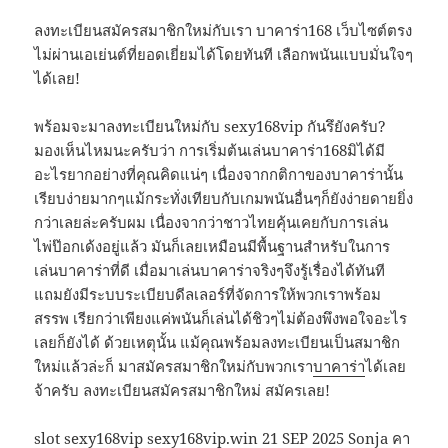
ลงทะเบียนสมัครสมาชิกใหม่กับเรา บาคาร่า168 เว็บไซต์ตรง
ไม่ผ่านเอเย่นต์ที่ยอดเยี่ยมได้โดยทันที เลือกพนันแบบมั่นใจๆ
ได้เลย!
พร้อมจะมาลงทะเบียนใหม่กับ sexy168vip กันรึยังครับ?
มองเห็นไหมนะครับว่า การเริ่มต้นเล่นบาคาร่า168มิได้มี
อะไรยากอย่างที่คุณคิดแน่ๆ เนื่องจากกติกาของบาคาร่านั้น
เรียบง่ายมากๆแม้กระทั่งเทียบกับเกมพนันอื่นๆก็ยังง่ายดายยิ่ง
กว่าเลยล่ะครับผม เนื่องจากว่าชาวไทยคุ้นเคยกับการเล่น
ไพ่ป๊อกเด้งอยู่แล้ว มันก็เลยเหมือนมีพื้นฐานสำหรับในการ
เล่นบาคาร่าที่ดี เมื่อมาเล่นบาคาร่าจริงๆจึงรู้เรื่องได้ทันที
แถมยังมีระบบระเบียบดีลเลอร์ที่จัดการให้พวกเราพร้อม
สรรพ เรียกว่าเพียงแค่พนันก็เล่นได้ชิวๆไม่ต้องพึงพอใจอะไร
เลยก็ยังได้ ด้วยเหตุนั้น แม้คุณพร้อมลงทะเบียนเป็นสมาชิก
ใหม่แล้วล่ะก็ มาสมัครสมาชิกใหม่กับพวกเรา
บาคาร่า
ได้เลย
จ้าครับ ลงทะเบียนสมัครสมาชิกใหม่ สมัครเลย!
slot sexy168vip sexy168vip.win 21 SEP 2025 Sonja คา