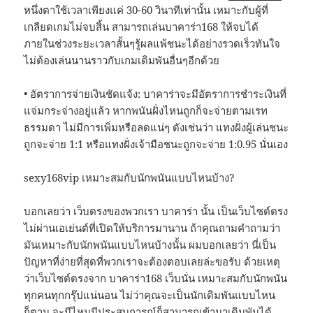
หนึ่งตาใช้เวลาเพียงแค่ 30-60 วินาทีเท่านั้น เหมาะกับผู้ที่
เกลียดเกมไม่จบสิ้น สามารถเล่นบาคาร่า168 ให้จบได้
ภายในช่วงระยะเวลาสั้นๆรู้ผลแพ้ชนะได้อย่างรวดเร็วทันใจ
ไม่ต้องเล่นนานราวกับเกมเดิมพันอื่นๆอีกด้วย
• อัตราการจ่ายเงินชัดแจ้ง: บาคาร่าจะมีอัตราการชำระเงินที่
แจ่มกระจ่างอยู่แล้ว หากพนันฝั่งไหนถูกก็จะจ่ายตามเรท
ธรรมดา ไม่มีการเพิ่มหรือลดแน่ๆ ดังเช่นว่า แทงฝั่งผู้เล่นชนะ
ถูกจะจ่าย 1:1 หรือแทงฝั่งเจ้ามือชนะถูกจะจ่าย 1:0.95 นั่นเอง
sexy168vip เหมาะสมกับนักพนันแบบไหนบ้าง?
บอกเลยว่า เว็บตรงของพวกเรา บาคาร่า นั้น เป็นเว็บไซต์ตรง
ไม่ผ่านเอเย่นต์ที่เปิดให้บริการมานาน ถ้าคุณถามคำถามว่า
มันเหมาะกับนักพนันแบบไหนบ้างนั้น ผมบอกเลยว่า นี่เป็น
ปัญหาที่ง่ายที่สุดที่พวกเราจะต้องตอบเลยล่ะขอรับ ด้วยเหตุ
ว่าเว็บไซต์ตรงจาก บาคาร่า168 เว็บนั่น เหมาะสมกับนักพนัน
ทุกคนทุกกรุ๊ปแน่นอน ไม่ว่าคุณจะเป็นนักเดิมพันแบบไหน
ก็ตาม จะมีไหมมีประสบการณ์ก็สามารถเข้ามาเดิมพันได้