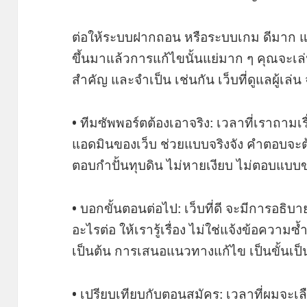
ต่อให้ระบบฝากถอน หรือระบบเกม ดีมาก แต
ขึ้นมาแล้วการแก้ไขนั้นแย่มาก ๆ คุณจะเล่นต่อ
สำคัญ และจำเป็น เช่นกัน เว็บที่ดูแลผู้เล่น
• ทีมซัพพอร์ตต้องเอาจริง: เวลาที่เราถาม
แอดมินของเว็บ ช่วยแบบจริงจัง คำตอบจะต้อง
ตอบกำปั้นทุบดิน ไม่หายเงียบ ไม่ตอบแบบ
• บอกขั้นตอนต่อไป: เว็บที่ดี จะมีการอธิบ
อะไรต่อ ให้เรารู้เรื่อง ไม่ใช่แจ้งข้อความซ
เป็นต้น การเสนอแนวทางแก้ไข เป็นขั้นเป
• เปรียบเทียบกับตอนสมัคร: เวลาที่ผมจะเลื