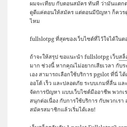
ผมจะเทียบ กับตอนสมัคร ทันที ว่ามันแตกต่า
ดูดีแค่ตอนให้สมัคร แต่ตอนมีปัญหา ก็ควรดู
ไหม
fullslotpg ที่สุดของเว็บไซต์ที่ไว้ใจได้ใน
ถ้าจะให้สรุป ขอแนะนำ fullslotpg เว็บ
สล็
มาก ช่วงนี้ หากคุณไม่อยากเสียเวลา กับร
เอง สามารถเลือกใช้บริการ pgslot ที่นี่ 
ออโต้ เร็ว และปลอดภัย ระบบเกมที่ลื่น แ
จัดการปัญหา แบบเว็บไซต์มืออาชีพ พวกเร
สนุกต่อเนื่อง กับการใช้บริการ กับพวกเร
สมัครสมาชิกแล้วเริ่มได้เลย!