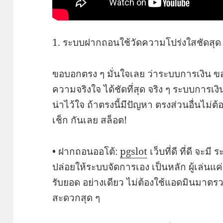
1. ระบบฝากถอนใช้วัดความโปร่งใสชัดสุด
ขอบอกตรง ๆ มั่นใจเลย ว่าระบบการเงิน ข
ความจริงใจ ได้ชัดที่สุด จริง ๆ ระบบการเ
น่าไว้ใจ ถ้าตรงนี้มีปัญหา ตรงส่วนอื่นไม่ต้อง
เช็ก กันเลย สล็อต!
• ฝากถอนออโต้:
pgslot
เว็บที่ดี ที่ดี จะ
ปล่อยให้ระบบจัดการเอง เป็นหลัก ผู้เล่
รับยอด อย่างเดียว ไม่ต้องใช้แอดมินมาตร
สะดวกสุด ๆ