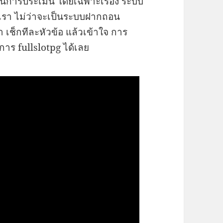
ในการประเมิน โดยเฉพาะเรื่อง ระบบ
กับเรา ไม่ว่าจะเป็นระบบฝากถอน
 เช็กทีละหัวข้อ แล้วเข้าใจ การ
ิการ fullslotpg ได้เลย