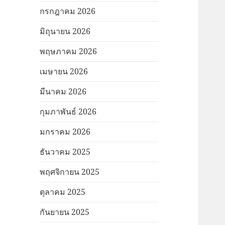
กรกฎาคม 2026
มิถุนายน 2026
พฤษภาคม 2026
เมษายน 2026
มีนาคม 2026
กุมภาพันธ์ 2026
มกราคม 2026
ธันวาคม 2025
พฤศจิกายน 2025
ตุลาคม 2025
กันยายน 2025