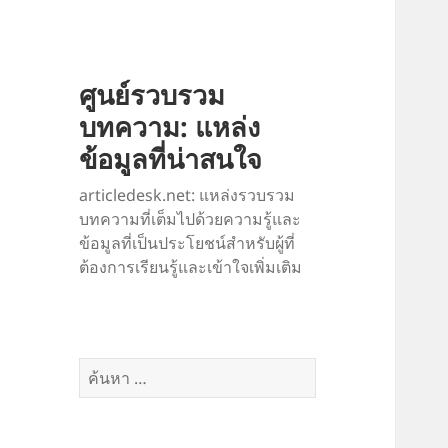
ศูนย์รวบรวม
บทความ: แหล่ง
ข้อมูลที่น่าสนใจ
articledesk.net: แหล่งรวบรวม
บทความที่เต็มไปด้วยความรู้และ
ข้อมูลที่เป็นประโยชน์สำหรับผู้ที่
ต้องการเรียนรู้และเข้าใจเพิ่มเติม
ค้นหา
สำหรับ: