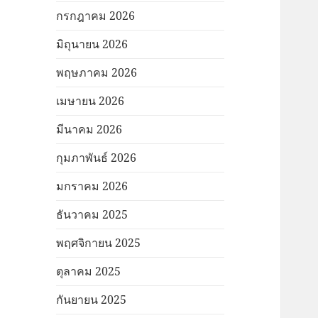
กรกฎาคม 2026
มิถุนายน 2026
พฤษภาคม 2026
เมษายน 2026
มีนาคม 2026
กุมภาพันธ์ 2026
มกราคม 2026
ธันวาคม 2025
พฤศจิกายน 2025
ตุลาคม 2025
กันยายน 2025