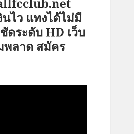
allfcclub.net
ินไว แทงได้ไม่มี
ชัดระดับ HD เว็บ
ามพลาด สมัคร