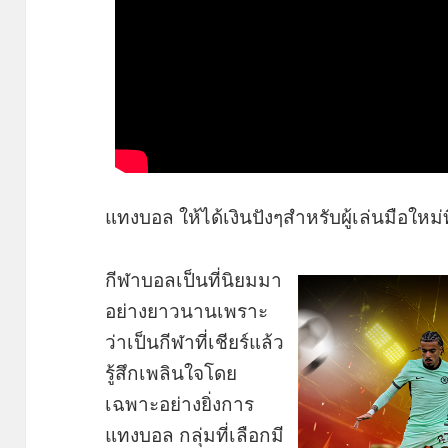
แทงบอล ให้ได้เงินปังๆสำหรับผู้เล่นมือใหม่ท
กีฬาบอลเป็นที่นิยมมา
อย่างยาวนานเพราะ
ว่าเป็นกีฬาที่เชียร์แล้ว
รู้สึกเพลินใจโดย
เฉพาะอย่างยิ่งการ
แทงบอล กลุ่มที่เลือกมี