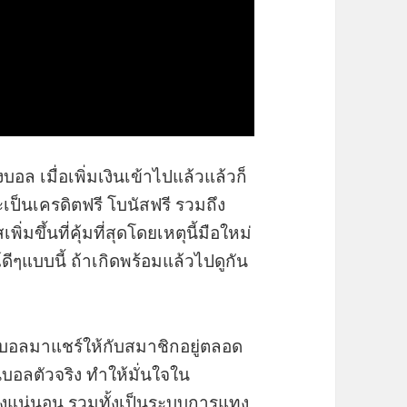
ล เมื่อเพิ่มเงินเข้าไปแล้วแล้วก็
เป็นเครดิตฟรี โบนัสฟรี รวมถึง
มขึ้นที่คุ้มที่สุดโดยเหตุนี้มือใหม่
ีๆแบบนี้ ถ้าเกิดพร้อมแล้วไปดูกัน
บอลมาแชร์ให้กับสมาชิกอยู่ตลอด
นบอลตัวจริง ทำให้มั่นใจใน
่างแน่นอน รวมทั้งเป็นระบบการแทง