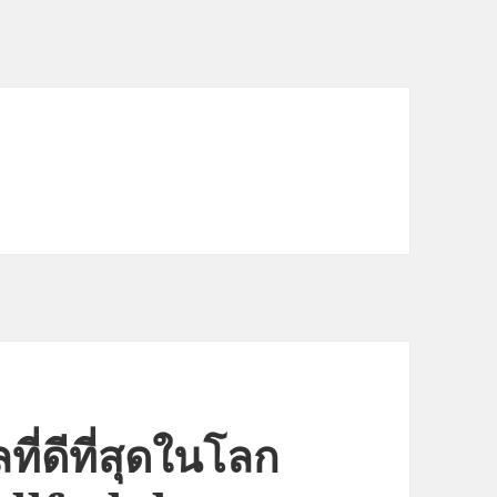
่ดีที่สุดในโลก